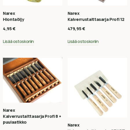
Narex
Narex
Hiontaöljy
Kaiverrustalttasarja Profi 12
4,95
€
479,95
€
Lisää ostoskoriin
Lisää ostoskoriin
Narex
Kaiverrustalttasarja Profi 8 +
puulaatikko
Narex