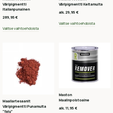
Väripigmentti
Väripigmentti Keltamulta
Italianpunainen
alk.
29,95
€
289,95
€
Valitse vaihtoehdoista
Valitse vaihtoehdoista
Maston
Maalinpoistoaine
Maaliartesaanit
Väripigmentti Punamulta
alk.
11,95
€
"falu"