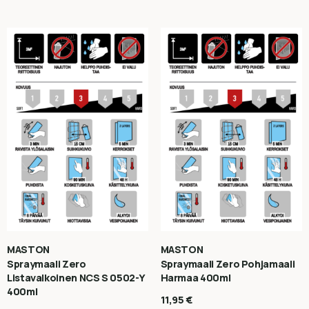
MASTON
MASTON
Spraymaali Zero
Spraymaali Zero Pohjamaali
Listavalkoinen NCS S 0502-Y
Harmaa 400ml
400ml
11,95
€