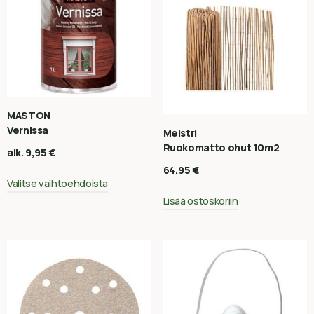
MASTON
Vernissa
Meistri
Ruokomatto ohut 10m2
alk.
9,95
€
64,95
€
Valitse vaihtoehdoista
Lisää ostoskoriin