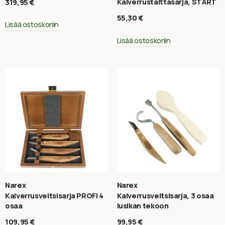
Kaiverrustalttasarja, START
319,95
€
55,30
€
Lisää ostoskoriin
Lisää ostoskoriin
Narex
Narex
Kaiverrusveitsisarja PROFI 4
Kaiverrusveitsisarja, 3 osaa
osaa
lusikan tekoon
109,95
€
99,95
€