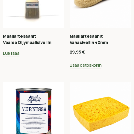
Maaliartesaanit
Maaliartesaanit
Vaalea Öljymaalisivellin
Vahasivellin 40mm
29,95
€
Lue lisää
Lisää ostoskoriin