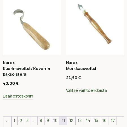
Narex
Narex
Kuorimaveitsi / Koverrin
Merkkausveitsi
kaksoisterä
24,90
€
40,00
€
Valitse vaihtoehdoista
Lisää ostoskoriin
←
1
2
3
…
8
9
10
11
12
13
14
15
16
17