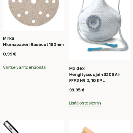
Mirka
Hiomapaperi Basecut 150mm
0,99
€
Valitse vaihtoehdoista
Moldex
Hengityssuojain 3205 Air
FFP3 NR D, 10 KPL
99,95
€
Lisää ostoskoriin