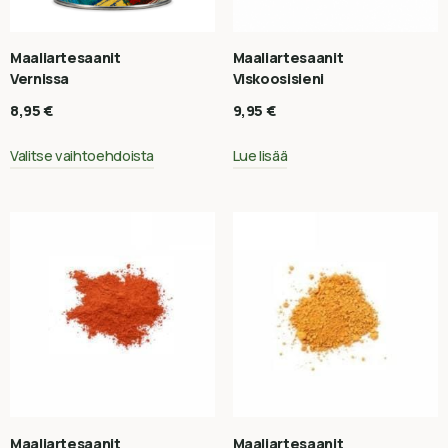
Maaliartesaanit
Maaliartesaanit
Vernissa
Viskoosisieni
8,95
€
9,95
€
Valitse vaihtoehdoista
Lue lisää
Maaliartesaanit
Maaliartesaanit