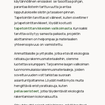
käytännöllinen ensiaskel: se tasoittaa pohjan,
parantaa liisterin tarttuvuutta ja antaa
lopputulokselle siistin ja tasaisen pinnan.
Tapetointiin tarvittavat välineet, kuten siveltimет
ja tapetointitarvikkeet, löydät kootusti
tapetointitarvikkeiden valikoimasta
. Kun kaikki
tarvittava löytyy samasta paikasta, projektin
aloittaminen on helpompaa ja materiaalien
yhteensopivuus on varmistettu.
Ammattilaisille ja yrityksille, jotka etsivät ekologisia
ratkaisuja rakennusmateriaaleihin, olemme
luotettava kumppani. Tarjoamme laajan valikoiman
luonnonmukaisia rakennusmateriaaleja, joiden
soveltuvuuden voit tarkistaa suoraan
asiantuntijoiltamme. Löydät meiltä myös muita
hengittäviä eristysratkaisuja, kuten
pellavaeristeet
, jotka täydentävät ekologista
rakentamisen kokonaisuutta.