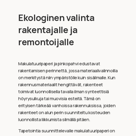
Ekologinen valinta
rakentajalle ja
remontoijalle
Makulatuuripaperi ja pinkopahvi edustavat
rakentamisen perinnettä, jossa materiaalivalinnoilla
on merkitystä niin ympäristölle kuin sisäilmalle. Kun
rakennusmateriaalit hengittävät, rakenteet
toimivat luonnollisella tavalla ilman synteettisiä
höyrysulkuja tai muovisia esteitä. Tämä on
erityisen tärkeää vanhoissa rakennuksissa, joiden
rakenteet on alun perin suunniteltu kosteuden
luonnollista liikkumista silmällä pitäen.
Tapetointia suunnittelevalle makulatuuripaperi on