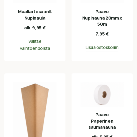
Maaliartesaanit
Paavo
Nupinaula
Nupinauha 20mm x
50m
alk.
9,95
€
7,95
€
Valitse
Lisää ostoskoriin
vaihtoehdoista
Paavo
Paperinen
saumanauha
alk.
3,95
€