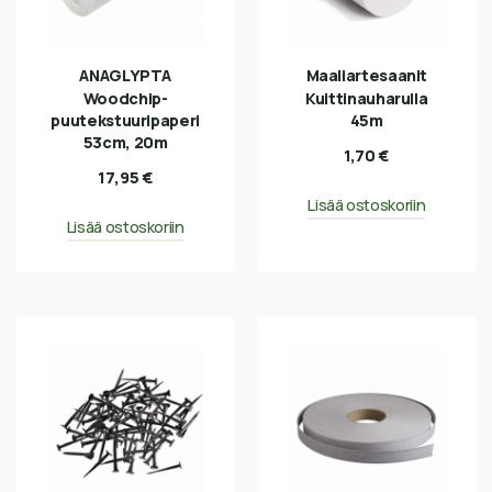
ANAGLYPTA
Maaliartesaanit
Woodchip-
Kuittinauharulla
puutekstuuripaperi
45m
53cm, 20m
1,70
€
17,95
€
Lisää ostoskoriin
Lisää ostoskoriin