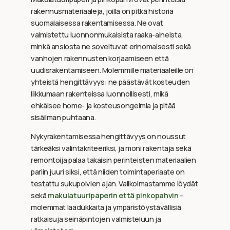
rakennusmateriaaleja, joilla on pitkä historia
suomalaisessa rakentamisessa. Ne ovat
valmistettu luonnonmukaisista raaka-aineista,
minkä ansiosta ne soveltuvat erinomaisesti sekä
vanhojen rakennusten korjaamiseen että
uudisrakentamiseen. Molemmille materiaaleille on
yhteistä hengittävyys: ne päästävät kosteuden
liikkumaan rakenteissa luonnollisesti, mikä
ehkäisee home- ja kosteusongelmia ja pitää
sisäilman puhtaana.
Nykyrakentamisessa hengittävyys on noussut
tärkeäksi valintakriteeriksi, ja moni rakentaja sekä
remontoija palaa takaisin perinteisten materiaalien
pariin juuri siksi, että niiden toimintaperiaate on
testattu sukupolvien ajan. Valikoimastamme löydät
sekä
makulatuuripaperin että pinkopahvin
–
molemmat laadukkaita ja ympäristöystävällisiä
ratkaisuja seinäpintojen valmisteluun ja