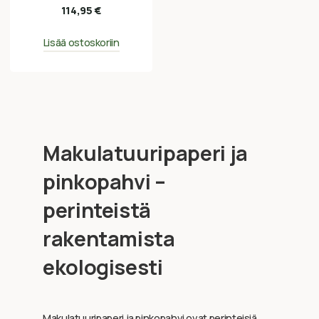
114,95
€
Lisää ostoskoriin
Makulatuuripaperi ja
pinkopahvi –
perinteistä
rakentamista
ekologisesti
Makulatuuripaperi ja pinkopahvi ovat perinteisiä