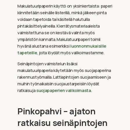
Makulatuuripaperin käyttö on yksinkertaista: paperi
kiinnitetään seinälle liisterillä, minkä jälkeen pinta
voidaan tapetoida tai käsitellä halutuilla
pintakäsittelyaineilla. Kierrätysmateriaaleista
valmistettuna se on kestävä valinta myös
ympäristön kannalta. Makulatuuripaperi toimii
hyvänä alustana esimerkiksi
luonnonmukaisille
tapeteille
, joita löydät myös valikoimastamme.
Seinäpintojen valmistelun lisäksi
makulatuuripaperia käytetään myös suojapaperina
rakennustyömailla. Lattiapintojen suojaamiseen ja
muihin työnaikaisiin suojaustarpeisiin löydät
ratkaisuja
suojapaperien valikoimasta
.
Pinkopahvi – ajaton
ratkaisu seinäpintojen