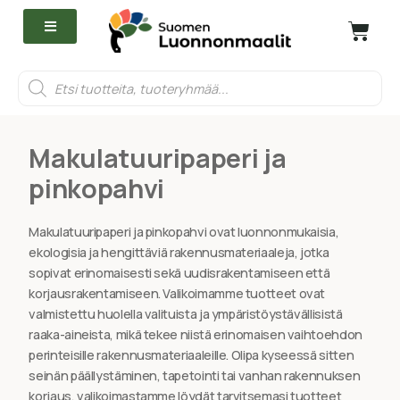
Makulatuuripaperi ja
pinkopahvi
Makulatuuripaperi ja pinkopahvi ovat luonnonmukaisia,
ekologisia ja hengittäviä rakennusmateriaaleja, jotka
sopivat erinomaisesti sekä uudisrakentamiseen että
korjausrakentamiseen. Valikoimamme tuotteet ovat
valmistettu huolella valituista ja ympäristöystävällisistä
raaka-aineista, mikä tekee niistä erinomaisen vaihtoehdon
perinteisille rakennusmateriaaleille. Olipa kyseessä sitten
seinän päällystäminen, tapetointi tai vanhan rakennuksen
korjaus, valikoimastamme löydät tarvitsemasi tuotteet