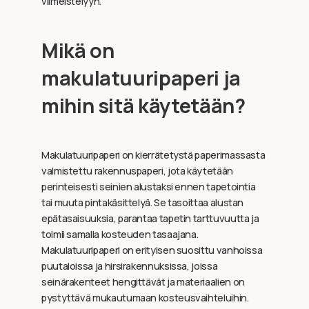
viimeistelyyn.
Mikä on
makulatuuripaperi ja
mihin sitä käytetään?
Makulatuuripaperi on kierrätetystä paperimassasta
valmistettu rakennuspaperi, jota käytetään
perinteisesti seinien alustaksi ennen tapetointia
tai muuta pintakäsittelyä. Se tasoittaa alustan
epätasaisuuksia, parantaa tapetin tarttuvuutta ja
toimii samalla kosteuden tasaajana.
Makulatuuripaperi on erityisen suosittu vanhoissa
puutaloissa ja hirsirakennuksissa, joissa
seinärakenteet hengittävät ja materiaalien on
pystyttävä mukautumaan kosteusvaihteluihin.