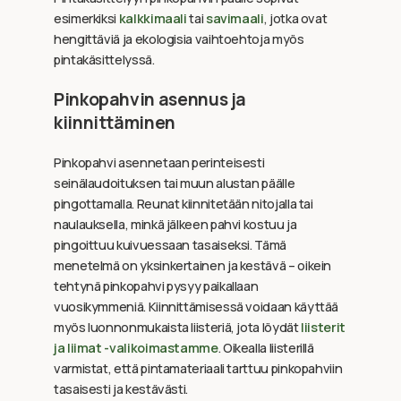
esimerkiksi
kalkkimaali
tai
savimaali
, jotka ovat
hengittäviä ja ekologisia vaihtoehtoja myös
pintakäsittelyssä.
Pinkopahvin asennus ja
kiinnittäminen
Pinkopahvi asennetaan perinteisesti
seinälaudoituksen tai muun alustan päälle
pingottamalla. Reunat kiinnitetään nitojalla tai
naulauksella, minkä jälkeen pahvi kostuu ja
pingoittuu kuivuessaan tasaiseksi. Tämä
menetelmä on yksinkertainen ja kestävä – oikein
tehtynä pinkopahvi pysyy paikallaan
vuosikymmeniä. Kiinnittämisessä voidaan käyttää
myös luonnonmukaista liisteriä, jota löydät
liisterit
ja liimat -valikoimastamme
. Oikealla liisterillä
varmistat, että pintamateriaali tarttuu pinkopahviin
tasaisesti ja kestävästi.