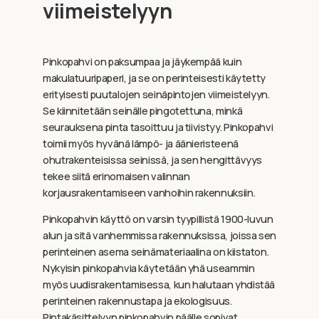
viimeistelyyn
Pinkopahvi on paksumpaa ja jäykempää kuin
makulatuuripaperi, ja se on perinteisesti käytetty
erityisesti puutalojen seinäpintojen viimeistelyyn.
Se kiinnitetään seinälle pingotettuna, minkä
seurauksena pinta tasoittuu ja tiivistyy. Pinkopahvi
toimii myös hyvänä lämpö- ja äänieristeenä
ohutrakenteisissa seinissä, ja sen hengittävyys
tekee siitä erinomaisen valinnan
korjausrakentamiseen vanhoihin rakennuksiin.
Pinkopahvin käyttö on varsin tyypillistä 1900-luvun
alun ja sitä vanhemmissa rakennuksissa, joissa sen
perinteinen asema seinämateriaalina on kiistaton.
Nykyisin pinkopahvia käytetään yhä useammin
myös uudisrakentamisessa, kun halutaan yhdistää
perinteinen rakennustapa ja ekologisuus.
Pintakäsittelyyn pinkopahvin päälle sopivat