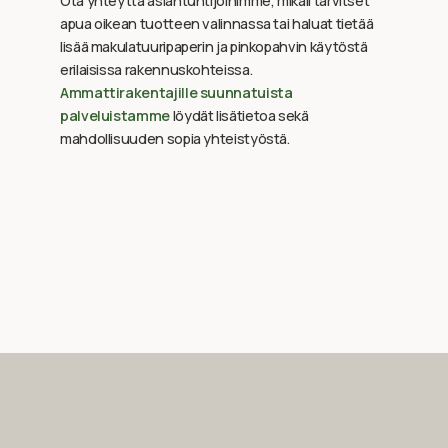
Ota yhteyttä asiantuntijoihimme, mikäli tarvitset
apua oikean tuotteen valinnassa tai haluat tietää
lisää makulatuuripaperin ja pinkopahvin käytöstä
erilaisissa rakennuskohteissa.
Ammattirakentajille suunnatuista
palveluistamme
löydät lisätietoa sekä
mahdollisuuden sopia yhteistyöstä.