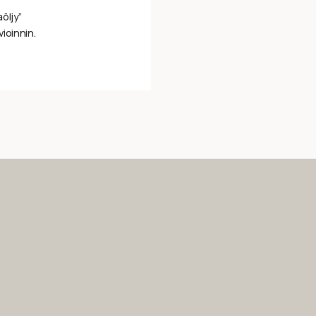
öljy”
vioinnin.