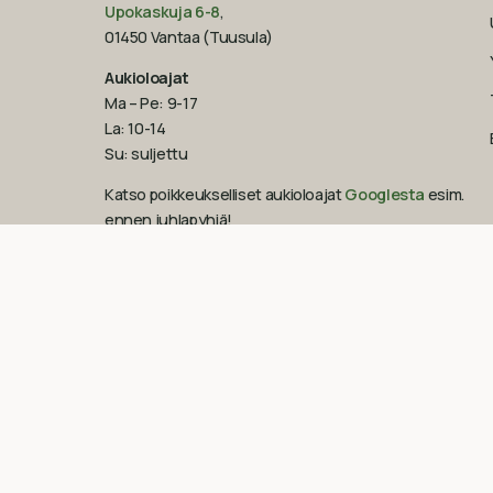
Upokaskuja 6-8
,
01450 Vantaa (Tuusula)
Aukioloajat
Ma – Pe: 9-17
La: 10-14
Su: suljettu
Katso poikkeukselliset aukioloajat
Googlesta
esim.
ennen juhlapyhiä!‍
09-851 2101
info@suomenluonnonmaalit.fi