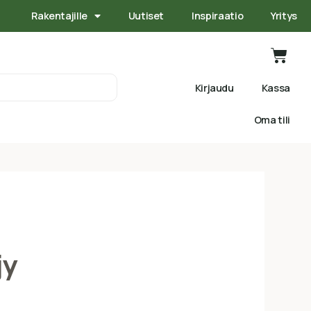
Rakentajille
Uutiset
Inspiraatio
Yritys
Kirjaudu
Kassa
Oma tili
jy