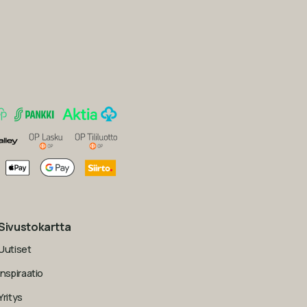
Sivustokartta
Uutiset
Inspiraatio
Yritys