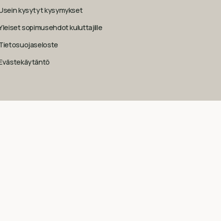
Usein kysytyt kysymykset
Yleiset sopimusehdot kuluttajille
Tietosuojaseloste
Evästekäytäntö