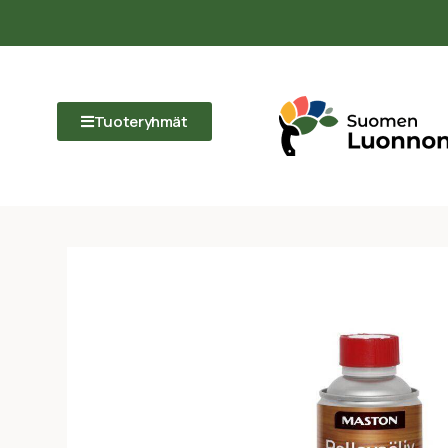
Tuoteryhmät