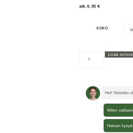
alk.
6,95
€
KOKO
Lisää ostosk