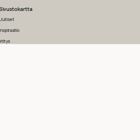
Sivustokartta
Uutiset
Inspiraatio
Yritys
Usein kysytyt kysymykset
Yleiset sopimusehdot kuluttajille
Tietosuojaseloste
Evästekäytäntö