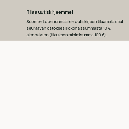
Tilaa uutiskirjeemme!
Suomen Luonnonmaalien uutiskirjeen tilaamalla saat
seuraavan ostoksesi kokonaissummasta 10 €
alennuksen (tilauksen minimisumma 100 €).
Sähköposti
Tilaa