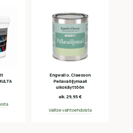
it
Engwall o. Claesson
MULTA
Pellavaöljymaali
ulkokäyttöön
alk.
29,95
€
oista
Valitse vaihtoehdoista