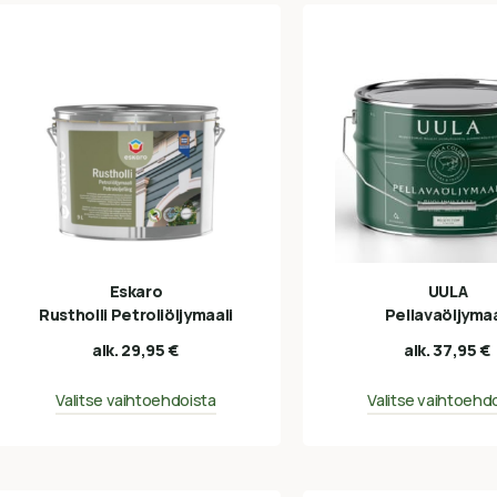
Eskaro
UULA
Rustholli Petroliöljymaali
Pellavaöljymaa
alk.
29,95
€
alk.
37,95
€
Valitse vaihtoehdoista
Valitse vaihtoehd