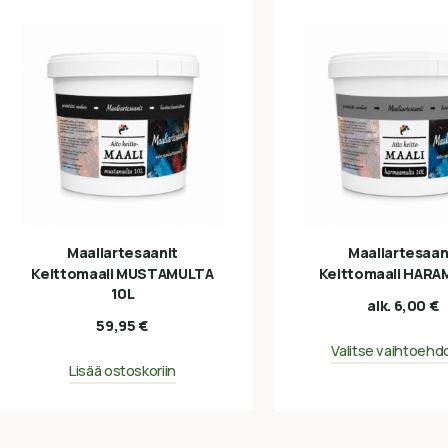
Maaliartesaanit
Maaliartesaan
Keittomaali MUSTAMULTA
Keittomaali HARA
10L
alk.
6,00
€
59,95
€
Valitse vaihtoehd
Lisää ostoskoriin