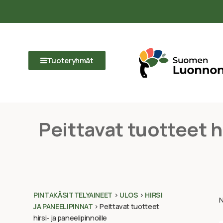
Tuoteryhmät
Peittavat tuotteet hi
PINTAKÄSITTELYAINEET
>
ULOS
>
HIRSI
N
JA PANEELIPINNAT
>
Peittavat tuotteet
hirsi- ja paneelipinnoille