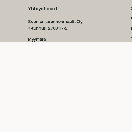
Yhteystiedot
Suomen Luonnonmaalit Oy
Y-tunnus: 2760117-2
Myymälä
Upokaskuja 6-8
,
01450 Vantaa (Tuusula)
Aukioloajat
Ma – Pe: 9-17
La: 10-14
Su: suljettu
Katso poikkeukselliset aukioloajat
Googlesta
esim.
ennen juhlapyhiä!‍
09-851 2101
info@suomenluonnonmaalit.fi