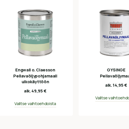
Engwall o. Claesson
GYSINGE
Pellavaöljypohjamaali
Pellavaöljymaa
ulkokäyttöön
alk.
14,95
€
alk.
49,95
€
Valitse vaihtoehd
Valitse vaihtoehdoista