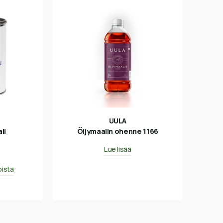
UULA
li
Öljymaalin ohenne 1166
Lue lisää
oista