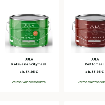
UULA
UULA
Pellavainen Öljymaali
Keittomaali
alk.
34,95
€
alk.
33,95
€
Valitse vaihtoehdoista
Valitse vaihtoehd