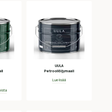
UULA
li
Petrooliöljymaali
Lue lisää
oista