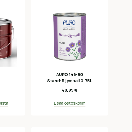
AURO 146-90
Stand-öljymaali 0,75L
49,95
€
oista
Lisää ostoskoriin