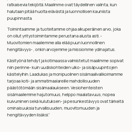
ratkaisevia tekijöitä. Maalimme ovat täydellinen valinta, kun
halutaan pitää huolta elävästä ja luonnollisen kauniista
puupinnasta.
Toimintaamme ja tuoteitamme ohjaa alkuperäinen arvo, joka
on ollut yritystoimintamme perustana alusta asti. -
Muovitomien maaliemme alla elää puun luonnollinen
hengitävyys- , onkin arvojemme ja missiomme ydinajatus.
Käsityönä tehdyt ja kotimaassa valmistetut maalimme sopivat
niin perinne- kuin uudiskohteiden ulko- ja sisäpuupintojen
käsitelyihin. Laadukas ja monipuolinen sisämaalivalikoimamme
tarjoaa koti- ja ammatimaalareille mahdollisuuden
päästötömään sisämaalaukseen. Vesiohenteisten
sisämaaliemme hajutomuus, helppo maalatavuus, nopea
kuivuminen sekä kulutuksen- ja pesunkestävyys ovat tärkeitä
ominaisuuksia turvallisuuden, muovitomuuden ja
hengitävyyden lisäksi.”