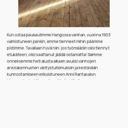
Kun ostaa paukautimme Hangossa vanhan, vuonna 1903
valmistuneen pankin, emme tienneet mihin päämme
pistimme. Tavallaan hyvä niin: jos työmäärän olisi tiennyt
etukäteen, olisi saattanut jäädä ostamatta! Saimme
onneksemme heti alusta alkaen avuksi vanhojen
arvorakennusten väritystutkimuksiin ja kestävään
kunnostamiseen erikoistuneen Anni Rantasalon
Maamustasta. Hän myös esitteli meille Suomen
Luonnonmaalit tuotteineen.
Olimme, ja olemme edelleen, ihan aloittelijoita
mitä ympäristöystävälliseen ja vanhaa kunnioittavaan
kunnostamiseen tulee. Suomen Luonnonmaalit oli meille
yhteistyökumppanina valtava helpotus. Yhden katon alta
saattoi ostaa tarvittavia tuotteita ja luottaa siihen, että ne