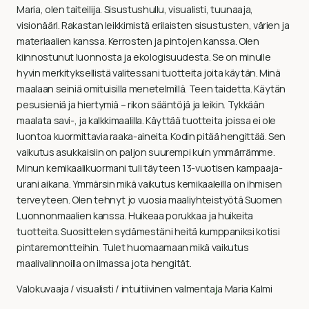
Maria, olen taiteilija. Sisustushullu, visualisti, tuunaaja,
visionääri. Rakastan leikkimistä erilaisten sisustusten, värien ja
materiaalien kanssa. Kerrosten ja pintojen kanssa. Olen
kiinnostunut luonnosta ja ekologisuudesta. Se on minulle
hyvin merkityksellistä valitessani tuotteita joita käytän. Minä
maalaan seiniä omituisilla menetelmillä. Teen taidetta. Käytän
pesusieniä ja hiertymiä – rikon sääntöjä ja leikin. Tykkään
maalata savi-, ja kalkkimaalilla. Käyttää tuotteita joissa ei ole
luontoa kuormittavia raaka-aineita. Kodin pitää hengittää. Sen
vaikutus asukkaisiin on paljon suurempi kuin ymmärrämme.
Minun kemikaalikuormani tuli täyteen 13-vuotisen kampaaja-
urani aikana. Ymmärsin mikä vaikutus kemikaaleilla on ihmisen
terveyteen. Olen tehnyt jo vuosia maaliyhteistyötä Suomen
Luonnonmaalien kanssa. Huikeaa porukkaa ja huikeita
tuotteita. Suosittelen sydämestäni heitä kumppaniksi kotisi
pintaremontteihin. Tulet huomaamaan mikä vaikutus
maalivalinnoilla on ilmassa jota hengität.
Valokuvaaja / visualisti / intuitiivinen valmenta
j
a Maria Kalmi