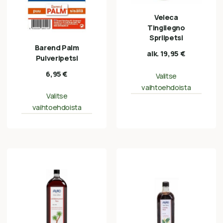
Veleca
Tingilegno
Spriipetsi
Barend Palm
alk.
19,95
€
Pulveripetsi
6,95
€
Valitse
vaihtoehdoista
Valitse
vaihtoehdoista