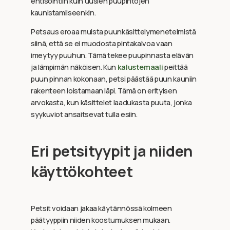
entisöintiin kuin uusien puupintojen
kaunistamiiseenkin.
Petsaus eroaa muista puunkäsittelymenetelmistä
siinä, että se ei muodosta pintakalvoa vaan
imeytyy puuhun. Tämä tekee puupinnasta elävän
ja lämpimän näköisen. Kun
kalustemaali
peittää
puun pinnan kokonaan, petsi päästää puun kauniin
rakenteen loistamaan läpi. Tämä on erityisen
arvokasta, kun käsittelet laadukasta puuta, jonka
syykuviot ansaitsevat tulla esiin.
Eri petsityypit ja niiden
käyttökohteet
Petsit voidaan jakaa käytännössä kolmeen
päätyyppiin niiden koostumuksen mukaan.