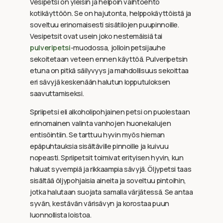
Vesipetsi on yleisin ja helpoin vaihtoehto
kotikäyttöön. Se on hajutonta, helppokäyttöistä ja
soveltuu erinomaisesti sisätilojen puupinnoille.
Vesipetsit ovat usein joko nestemäisiä tai
pulveripetsi
-muodossa, jolloin petsijauhe
sekoitetaan veteen ennen käyttöä. Pulveripetsin
etuna on pitkä säilyvyys ja mahdollisuus sekoittaa
eri sävyjä keskenään halutun lopputuloksen
saavuttamiseksi.
Spriipetsi eli alkoholipohjainen petsi on puolestaan
erinomainen valinta vanhojen huonekalujen
entisöintiin. Se tarttuu hyvin myös hieman
epäpuhtauksia sisältäville pinnoille ja kuivuu
nopeasti. Spriipetsit toimivat erityisen hyvin, kun
haluat syvempiä ja rikkaampia sävyjä. Öljypetsi taas
sisältää öljypohjaisia aineita ja soveltuu pintoihin,
jotka halutaan suojata samalla värjätessä. Se antaa
syvän, kestävän värisävyn ja korostaa puun
luonnollista loistoa.