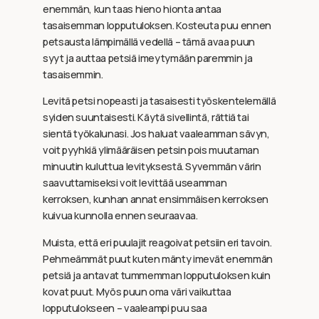
enemmän, kun taas hieno hionta antaa
tasaisemman lopputuloksen. Kosteuta puu ennen
petsausta lämpimällä vedellä – tämä avaa puun
syyt ja auttaa petsiä imeytymään paremmin ja
tasaisemmin.
Levitä petsi nopeasti ja tasaisesti työskentelemällä
syiden suuntaisesti. Käytä sivellintä, rättiä tai
sientä työkalunasi. Jos haluat vaaleamman sävyn,
voit pyyhkiä ylimääräisen petsin pois muutaman
minuutin kuluttua levityksestä. Syvemmän värin
saavuttamiseksi voit levittää useamman
kerroksen, kunhan annat ensimmäisen kerroksen
kuivua kunnolla ennen seuraavaa.
Muista, että eri puulajit reagoivat petsiin eri tavoin.
Pehmeämmät puut kuten mänty imevät enemmän
petsiä ja antavat tummemman lopputuloksen kuin
kovat puut. Myös puun oma väri vaikuttaa
lopputulokseen – vaaleampi puu saa