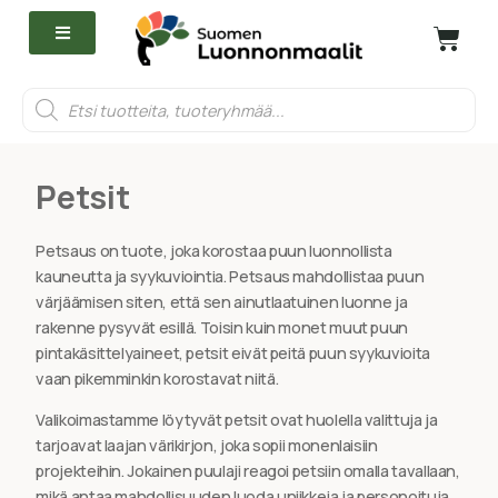
Petsit
Petsaus on tuote, joka korostaa puun luonnollista
kauneutta ja syykuviointia. Petsaus mahdollistaa puun
värjäämisen siten, että sen ainutlaatuinen luonne ja
rakenne pysyvät esillä. Toisin kuin monet muut puun
pintakäsittelyaineet, petsit eivät peitä puun syykuvioita
vaan pikemminkin korostavat niitä.
Valikoimastamme löytyvät petsit ovat huolella valittuja ja
tarjoavat laajan värikirjon, joka sopii monenlaisiin
projekteihin. Jokainen puulaji reagoi petsiin omalla tavallaan,
mikä antaa mahdollisuuden luoda uniikkeja ja personoituja