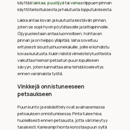
käyttää
lakkaa
,
puuöljyä
tai
vahaa
riippuen pinnan
käyttötarkoituksesta ja halutusta lopputuloksesta.
Lakka antaa kovan ja kulutusta kestävän pinnan,
joten se sopii hyvin pöytätasoille ja lattiapinnoille.
Öljy puolestaan antaa luonnollisen, hohtavan
pinnan ja on helppo ylläpitää. Vaha soveltuu
erityisesti sisustushuonekaluille, joille ei kohdistu
kovaa kulutusta. Kukin näistä viimeistelytuotteista
vaikuttaa hieman petsatun puun lopulliseen
sävyyn, joten kannattaa aina tehdä koelevitys
ennen varsinaista työtä.
Vinkkejä onnistuneeseen
petsaukseen
Puun kunto ja esikäsittely ovat avainasemassa
petsauksen onnistumisessa. Pinta tulee hioa
huolellisesti ennen petsausta, jotta väri imeytyy
tasaisesti. Karkeampi hionta korostaa puun syitä