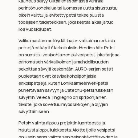
kauneus säilyy. Olitpa entisöimässä vanhaa
perintöhuonekalua tai luomassa uutta sisustusta,
oikein valittu ja levitetty petsi tekee puusta
todellisen taideteoksen, joka kestää aikaa ja tuo
iloa vuosikaudet.
Valikoimastamme löydät laajan valikoiman erilaisia
petsejä eri käyttötarkoituksiin. Herdins Aito Petsi
on suosittu vesipohjainen pulveripetsi, joka tarjoaa
erinomaisen värivalikoiman ja mahdollisuuden
sekoittaa sävyjä keskenään. AURO-sarjan petsit
puolestaan ovat kasvisalkoholipohjaisia
erikoispetsejä, kuten Lohikäärmeenveri-petsi
punertavaan sävyyn ja Catechu-petsi ruskeisiin
sävyihin. Veleca Tingilegno on spriipohjainen
tiiviste, joka soveltuu myös lakkojen ja öljyjen
sävyttämiseen.
Petsin valinta riippuu projektin luonteesta ja
halutusta lopputuloksesta. Aloittelijoille vesipetsi
on usein paras valinta sen helppokäyttöisyyden ja