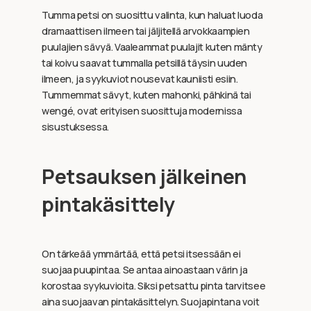
Tumma petsi on suosittu valinta, kun haluat luoda
dramaattisen ilmeen tai jäljitellä arvokkaampien
puulajien sävyä. Vaaleammat puulajit kuten mänty
tai koivu saavat tummalla petsillä täysin uuden
ilmeen, ja syykuviot nousevat kauniisti esiin.
Tummemmat sävyt, kuten mahonki, pähkinä tai
wengé, ovat erityisen suosittuja modernissa
sisustuksessa.
Petsauksen jälkeinen
pintakäsittely
On tärkeää ymmärtää, että petsi itsessään ei
suojaa puupintaa. Se antaa ainoastaan värin ja
korostaa syykuvioita. Siksi petsattu pinta tarvitsee
aina suojaavan pintakäsittelyn. Suojapintana voit