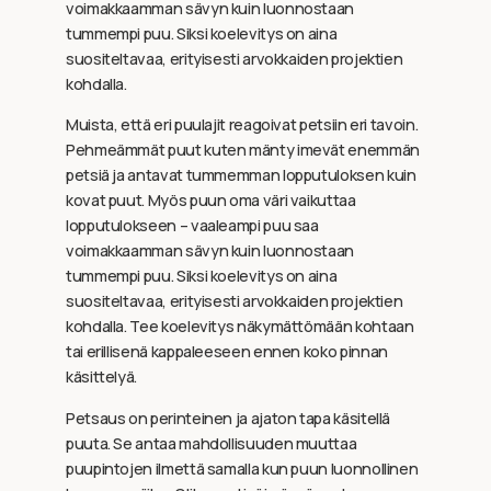
voimakkaamman sävyn kuin luonnostaan
tummempi puu. Siksi koelevitys on aina
suositeltavaa, erityisesti arvokkaiden projektien
kohdalla.
Muista, että eri puulajit reagoivat petsiin eri tavoin.
Pehmeämmät puut kuten mänty imevät enemmän
petsiä ja antavat tummemman lopputuloksen kuin
kovat puut. Myös puun oma väri vaikuttaa
lopputulokseen – vaaleampi puu saa
voimakkaamman sävyn kuin luonnostaan
tummempi puu. Siksi koelevitys on aina
suositeltavaa, erityisesti arvokkaiden projektien
kohdalla. Tee koelevitys näkymättömään kohtaan
tai erillisenä kappaleeseen ennen koko pinnan
käsittelyä.
Petsaus on perinteinen ja ajaton tapa käsitellä
puuta. Se antaa mahdollisuuden muuttaa
puupintojen ilmettä samalla kun puun luonnollinen