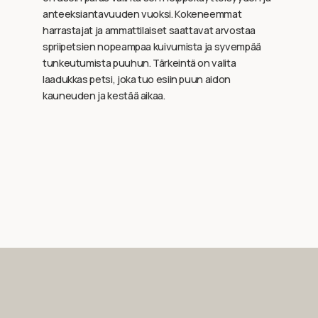
anteeksiantavuuden vuoksi. Kokeneemmat
harrastajat ja ammattilaiset saattavat arvostaa
spriipetsien nopeampaa kuivumista ja syvempää
tunkeutumista puuhun. Tärkeintä on valita
laadukkas petsi, joka tuo esiin puun aidon
kauneuden ja kestää aikaa.