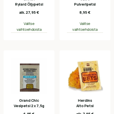
Rylard Öljypetsi
Pulveripetsi
alk.
27,95
€
8,95
€
Valitse
Valitse
vaihtoehdoista
vaihtoehdoista
Grand Chic
Herdins
Vesipetsi 2 x 7,5g
Aito Petsi
6,95
€
alk.
7,95
€