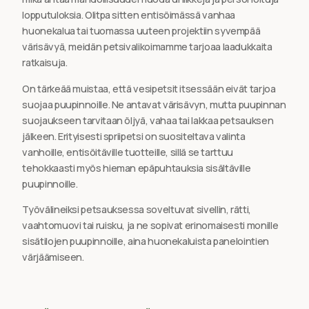
lopputuloksia. Olitpa sitten entisöimässä vanhaa
huonekalua tai tuomassa uuteen projektiin syvempää
värisävyä, meidän petsivalikoimamme tarjoaa laadukkaita
ratkaisuja.
On tärkeää muistaa, että vesipetsit itsessään eivät tarjoa
suojaa puupinnoille. Ne antavat värisävyn, mutta puupinnan
suojaukseen tarvitaan öljyä, vahaa tai lakkaa petsauksen
jälkeen. Erityisesti spriipetsi on suositeltava valinta
vanhoille, entisöitäville tuotteille, sillä se tarttuu
tehokkaasti myös hieman epäpuhtauksia sisältäville
puupinnoille.
Työvälineiksi petsauksessa soveltuvat sivellin, rätti,
vaahtomuovi tai ruisku, ja ne sopivat erinomaisesti monille
sisätilojen puupinnoille, aina huonekaluista panelointien
värjäämiseen.