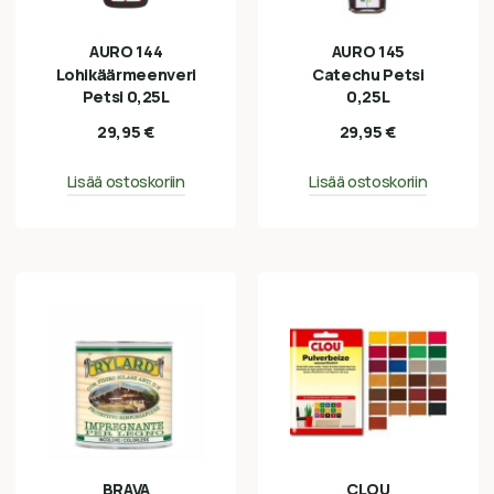
AURO 144
AURO 145
Lohikäärmeenveri
Catechu Petsi
Petsi 0,25L
0,25L
29,95
€
29,95
€
Lisää ostoskoriin
Lisää ostoskoriin
BRAVA
CLOU