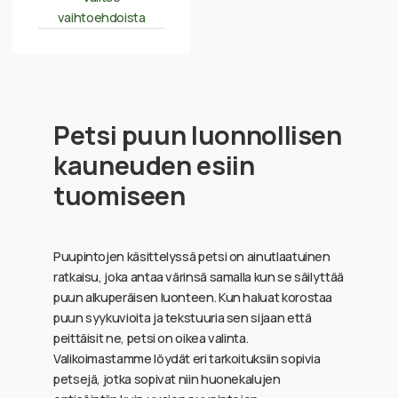
vaihtoehdoista
Petsi puun luonnollisen
kauneuden esiin
tuomiseen
Puupintojen käsittelyssä petsi on ainutlaatuinen
ratkaisu, joka antaa värinsä samalla kun se säilyttää
puun alkuperäisen luonteen. Kun haluat korostaa
puun syykuvioita ja tekstuuria sen sijaan että
peittäisit ne, petsi on oikea valinta.
Valikoimastamme löydät eri tarkoituksiin sopivia
petsejä, jotka sopivat niin huonekalujen