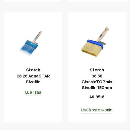
Storch
Storch
08 28 AquaSTAR
08 36
Sivellin
ClassicTOPmix
Sivellin 150mm
Lue lisää
46,95
€
Lisää ostoskoriin