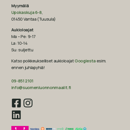
Myymälä
Upokaskuja 6-8
,
01450 Vantaa (Tuusula)
Aukioloajat
Ma – Pe: 9-17
La: 10-14
Su: suljettu
Katso poikkeukselliset aukioloajat
Googlesta
esim.
ennen juhlapyhiä!‍
09-851 2101
info@suomenluonnonmaalit.fi