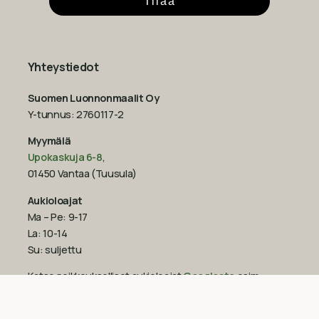
Tilaa
Yhteystiedot
Suomen Luonnonmaalit Oy
Y-tunnus: 2760117-2
Myymälä
Upokaskuja 6-8
,
01450 Vantaa (Tuusula)
Aukioloajat
Ma – Pe: 9-17
La: 10-14
Su: suljettu
Katso poikkeukselliset aukioloajat
Googlesta
esim.
ennen juhlapyhiä!‍