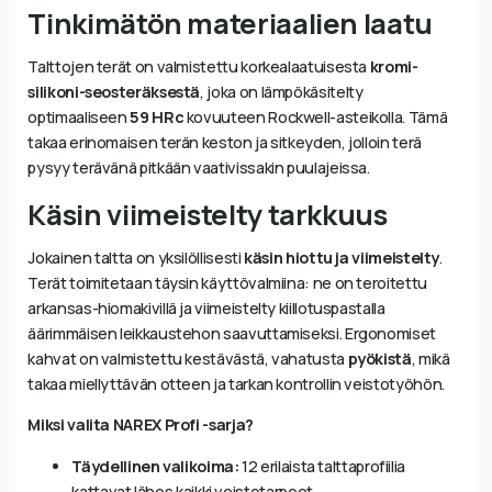
Tinkimätön materiaalien laatu
Talttojen terät on valmistettu korkealaatuisesta
kromi-
silikoni-seosteräksestä
, joka on lämpökäsitelty
optimaaliseen
59 HRc
kovuuteen Rockwell-asteikolla. Tämä
takaa erinomaisen terän keston ja sitkeyden, jolloin terä
pysyy terävänä pitkään vaativissakin puulajeissa.
Käsin viimeistelty tarkkuus
Jokainen taltta on yksilöllisesti
käsin hiottu ja viimeistelty
.
Terät toimitetaan täysin käyttövalmiina: ne on teroitettu
arkansas-hiomakivillä ja viimeistelty kiillotuspastalla
äärimmäisen leikkaustehon saavuttamiseksi. Ergonomiset
kahvat on valmistettu kestävästä, vahatusta
pyökistä
, mikä
takaa miellyttävän otteen ja tarkan kontrollin veistotyöhön.
Miksi valita NAREX Profi -sarja?
Täydellinen valikoima:
12 erilaista talttaprofiilia
kattavat lähes kaikki veistotarpeet.