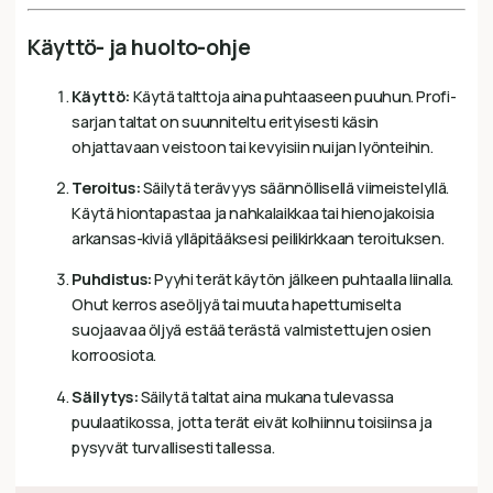
Käyttö- ja huolto-ohje
Käyttö:
Käytä talttoja aina puhtaaseen puuhun. Profi-
sarjan taltat on suunniteltu erityisesti käsin
ohjattavaan veistoon tai kevyisiin nuijan lyönteihin.
Teroitus:
Säilytä terävyys säännöllisellä viimeistelyllä.
Käytä hiontapastaa ja nahkalaikkaa tai hienojakoisia
arkansas-kiviä ylläpitääksesi peilikirkkaan teroituksen.
Puhdistus:
Pyyhi terät käytön jälkeen puhtaalla liinalla.
Ohut kerros aseöljyä tai muuta hapettumiselta
suojaavaa öljyä estää terästä valmistettujen osien
korroosiota.
Säilytys:
Säilytä taltat aina mukana tulevassa
puulaatikossa, jotta terät eivät kolhiinnu toisiinsa ja
pysyvät turvallisesti tallessa.