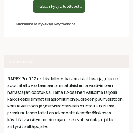
Tuotekuvaus
NAREX Profi 12
on täydellinen kaiverrustalttasarja, joka on
suunniteltu vastaamaan ammattilaisten ja vaativimpien
harrastajien odotuksia. Tämä 12-osainen valikoima tarjoaa
kaikki keskeisimmät teräprofiilit monipuoliseen puunveistoon,
koristeveistoon ja yksityiskohtaiseen muotoiluun. Nämä
premium-tason taltat on rakennettu kestämään kovaa
käyttöä vuosikymmenien ajan – ne ovat työkaluja, jotka
siirtyvät isältä pojalle.