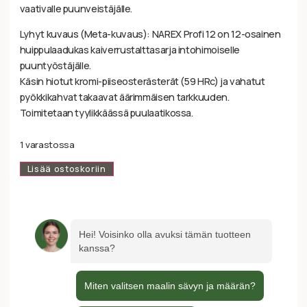
vaativalle puunveistäjälle.
Lyhyt kuvaus (Meta-kuvaus): NAREX Profi 12 on 12-osainen
huippulaadukas kaiverrustalttasarja intohimoiselle
puuntyöstäjälle.
Käsin hiotut kromi-piiseosterästerät (59 HRc) ja vahatut
pyökkikahvat takaavat äärimmäisen tarkkuuden.
Toimitetaan tyylikkäässä puulaatikossa.
1 varastossa
Lisää ostoskoriin