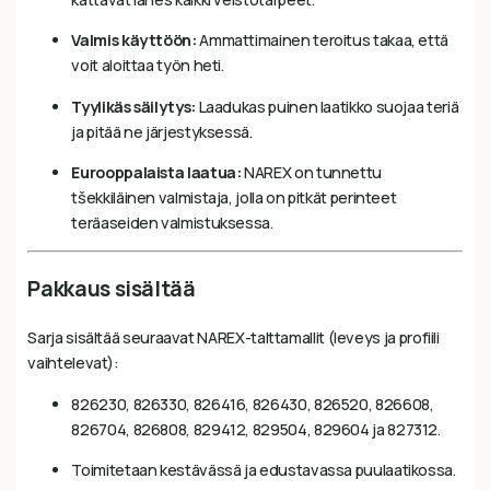
Valmis käyttöön:
Ammattimainen teroitus takaa, että
voit aloittaa työn heti.
Tyylikäs säilytys:
Laadukas puinen laatikko suojaa teriä
ja pitää ne järjestyksessä.
Eurooppalaista laatua:
NAREX on tunnettu
tšekkiläinen valmistaja, jolla on pitkät perinteet
teräaseiden valmistuksessa.
Pakkaus sisältää
Sarja sisältää seuraavat NAREX-talttamallit (leveys ja profiili
vaihtelevat):
826230, 826330, 826416, 826430, 826520, 826608,
826704, 826808, 829412, 829504, 829604 ja 827312.
Toimitetaan kestävässä ja edustavassa puulaatikossa.