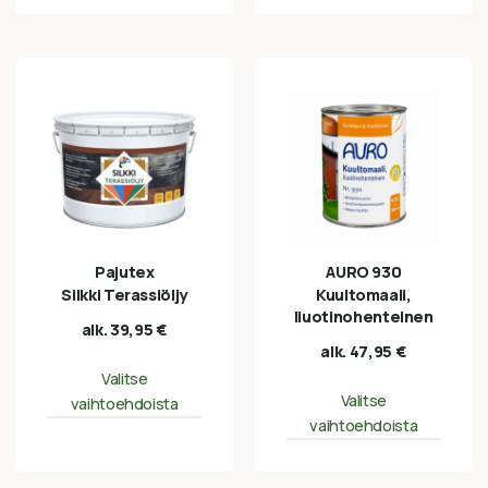
Pajutex
AURO 930
Silkki Terassiöljy
Kuultomaali,
liuotinohenteinen
alk.
39,95
€
alk.
47,95
€
Valitse
Valitse
vaihtoehdoista
vaihtoehdoista