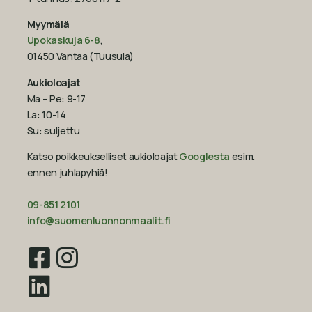
Myymälä
Upokaskuja 6-8
,
01450 Vantaa (Tuusula)
Aukioloajat
Ma – Pe: 9-17
La: 10-14
Su: suljettu
Katso poikkeukselliset aukioloajat
Googlesta
esim.
ennen juhlapyhiä!‍
09-851 2101
info@suomenluonnonmaalit.fi