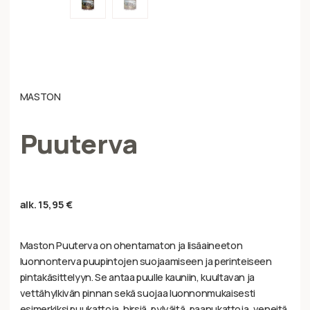
MASTON
Puuterva
alk.
15,95
€
Maston Puuterva on ohentamaton ja lisäaineeton
luonnonterva puupintojen suojaamiseen ja perinteiseen
pintakäsittelyyn. Se antaa puulle kauniin, kuultavan ja
vettähylkivän pinnan sekä suojaa luonnonmukaisesti
esimerkiksi puukattoja, hirsiä, pylväitä, paanukattoja, veneitä,