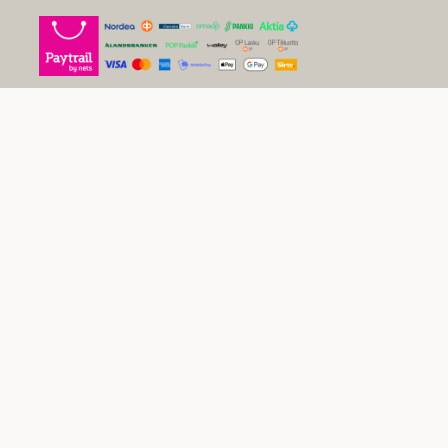
Sivustokartta
Uutiset
Inspiraatio
Yritys
Usein kysytyt kysymykset
Yleiset sopimusehdot kuluttajille
Tietosuojaseloste
Evästekäytäntö