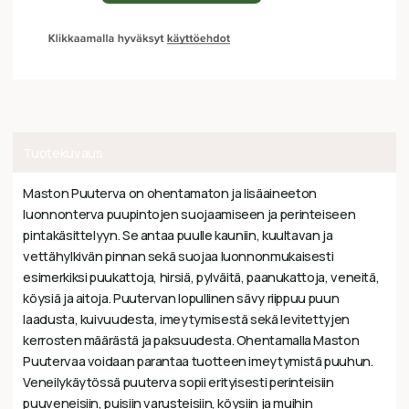
Tuotekuvaus
Maston Puuterva on ohentamaton ja lisäaineeton
luonnonterva puupintojen suojaamiseen ja perinteiseen
pintakäsittelyyn. Se antaa puulle kauniin, kuultavan ja
vettähylkivän pinnan sekä suojaa luonnonmukaisesti
esimerkiksi puukattoja, hirsiä, pylväitä, paanukattoja, veneitä,
köysiä ja aitoja. Puutervan lopullinen sävy riippuu puun
laadusta, kuivuudesta, imeytymisestä sekä levitettyjen
kerrosten määrästä ja paksuudesta. Ohentamalla Maston
Puutervaa voidaan parantaa tuotteen imeytymistä puuhun.
Veneilykäytössä puuterva sopii erityisesti perinteisiin
puuveneisiin, puisiin varusteisiin, köysiin ja muihin