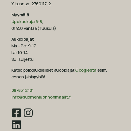
Y-tunnus: 2760117-2
Myymälä
Upokaskuja 6-8
,
01450 Vantaa (Tuusula)
Aukioloajat
Ma – Pe: 9-17
La: 10-14
Su: suljettu
Katso poikkeukselliset aukioloajat
Googlesta
esim.
ennen juhlapyhiä!‍
09-851 2101
info@suomenluonnonmaalit.fi