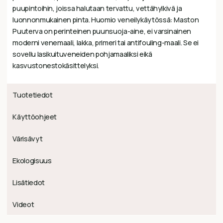
puupintoihin, joissa halutaan tervattu, vettähylkivä ja
luonnonmukainen pinta. Huomio veneilykäytössä: Maston
Puuterva on perinteinen puunsuoja-aine, ei varsinainen
moderni venemaali, lakka, primeri tai antifouling-maali. Se ei
sovellu lasikuituveneiden pohjamaaliksi eikä
kasvustonestokäsittelyksi.
Tuotetiedot
Käyttöohjeet
Värisävyt
Ekologisuus
Lisätiedot
Videot