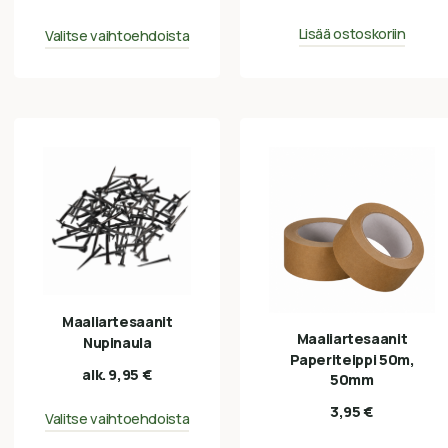
Lisää ostoskoriin
Valitse vaihtoehdoista
Maaliartesaanit
Maaliartesaanit
Nupinaula
Paperiteippi 50m,
alk.
9,95
€
50mm
3,95
€
Valitse vaihtoehdoista