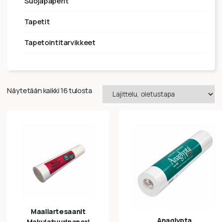
suojapaperit
tapetit
tapetointitarvikkeet
Näytetään kaikki 16 tulosta
Maaliartesaanit
Anaglypta
Makulatuuripaperi