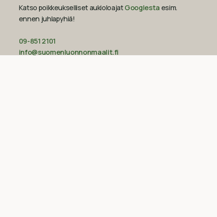
Katso poikkeukselliset aukioloajat
Googlesta
esim.
ennen juhlapyhiä!‍
09-851 2101
info@suomenluonnonmaalit.fi
Sivustokartta
Uutiset
Inspiraatio
Yritys