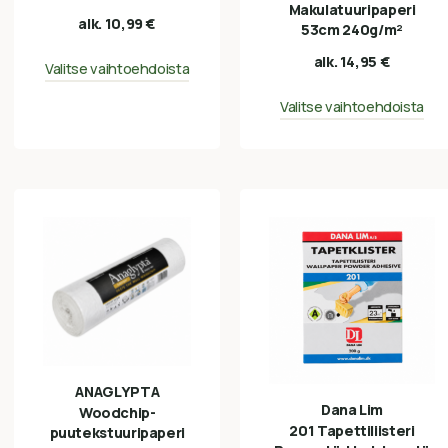
Makulatuuripaperi
alk.
10,99
€
53cm 240g/m²
alk.
14,95
€
Valitse vaihtoehdoista
Valitse vaihtoehdoista
ANAGLYPTA
Dana Lim
Woodchip-
201 Tapettiliisteri
puutekstuuripaperi