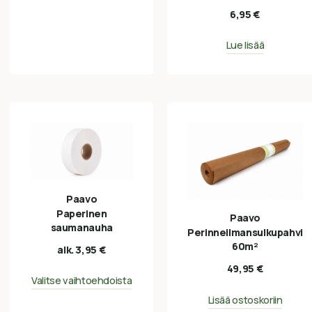
6,95
€
Lue lisää
Paavo
Paperinen
Paavo
saumanauha
Perinneilmansulkupahvi
60m²
alk.
3,95
€
49,95
€
Valitse vaihtoehdoista
Lisää ostoskoriin