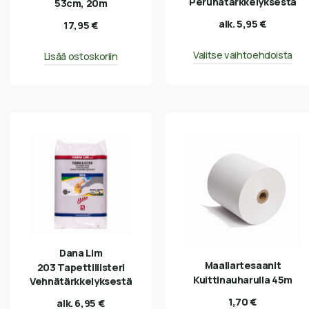
Perunatärkkelyksestä
53cm, 20m
alk.
5,95
€
17,95
€
Valitse vaihtoehdoista
Lisää ostoskoriin
Dana Lim
Maaliartesaanit
203 Tapettiliisteri
Kuittinauharulla 45m
Vehnätärkkelyksestä
1,70
€
alk.
6,95
€