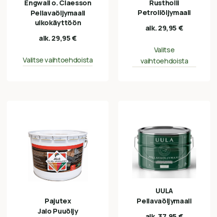
Engwall o. Claesson
Rustholli
Petroliöljymaali
Pellavaöljymaali
ulkokäyttöön
alk.
29,95
€
alk.
29,95
€
Valitse
Valitse vaihtoehdoista
vaihtoehdoista
UULA
Pajutex
Pellavaöljymaali
Jalo Puuöljy
alk.
37,95
€