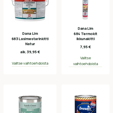
Dana Lim
Dana Lim
684 Termokit
Ikkunakitti
683 Lasimestarinkitti
Natur
7,95
€
alk.
39,95
€
Valitse
Valitse vaihtoehdoista
vaihtoehdoista