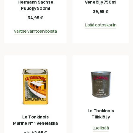
Hermann Sachse
Veneöljy 750ml
Puuöljy 500ml
39,95
€
34,95
€
Lisää ostoskoriin
Valitse vaihtoehdoista
Le Tonkinois
Le Tonkinois
Tiikkiöljy
Marine N° 1 Venelakka
Lue lisää
alk.
42,95
€