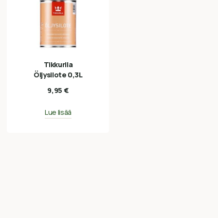
Tikkurila
Öljysilote 0,3L
9,95
€
Lue lisää