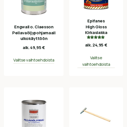
Epifanes
Engwall o. Claesson
High Gloss
Kirkaslakka
Pellavaöljypohjamaali
ulkokäyttöön
Arvostelu
alk.
24,95
€
tuotteesta:
alk.
49,95
€
5.00
/ 5
Valitse
Valitse vaihtoehdoista
vaihtoehdoista