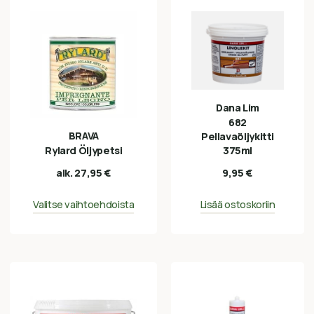
Dana Lim
682
BRAVA
Pellavaöljykitti
375ml
Rylard Öljypetsi
9,95
€
alk.
27,95
€
Lisää ostoskoriin
Valitse vaihtoehdoista