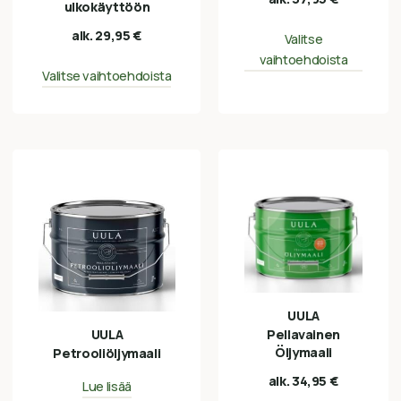
ulkokäyttöön
alk.
29,95
€
Valitse
vaihtoehdoista
Valitse vaihtoehdoista
UULA
UULA
Pellavainen
Öljymaali
Petrooliöljymaali
alk.
34,95
€
Lue lisää