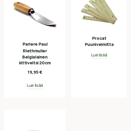
Procat
Pariere Paul
Puunivelmitta
Riethmuller
Lue lisää
Belgialainen
kittiveitsi 20cm
19,95
€
Lue lisää