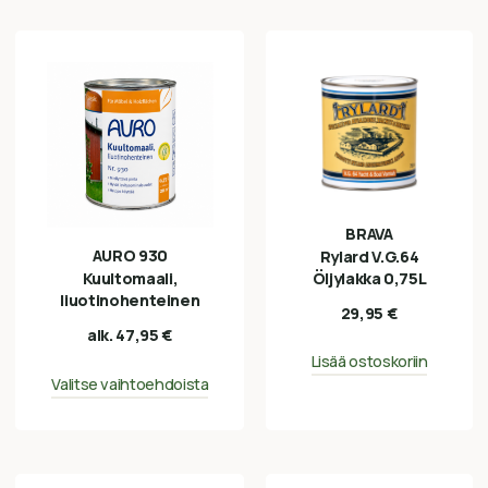
BRAVA
AURO 930
Rylard V.G.64
Öljylakka 0,75L
Kuultomaali,
liuotinohenteinen
29,95
€
alk.
47,95
€
Lisää ostoskoriin
Valitse vaihtoehdoista