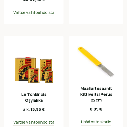
Valitse vaihtoehdoista
Maaliartesaanit
Le Tonkinois
Kittiveitsi Perus
22cm
Öljylakka
8,95
€
alk.
15,95
€
Lisää ostoskoriin
Valitse vaihtoehdoista