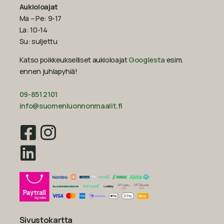
Aukioloajat
Ma – Pe: 9-17
La: 10-14
Su: suljettu
Katso poikkeukselliset aukioloajat
Googlesta
esim.
ennen juhlapyhiä!‍
09-851 2101
info@suomenluonnonmaalit.fi
Sivustokartta