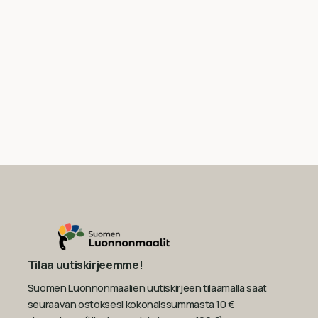
Tilaa uutiskirjeemme!
Suomen Luonnonmaalien uutiskirjeen tilaamalla saat
seuraavan ostoksesi kokonaissummasta 10 €