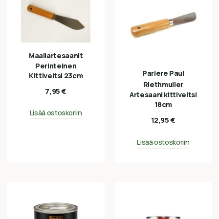
Maaliartesaanit
Perinteinen
Pariere Paul
Kittiveitsi 23cm
Riethmuller
7,95
€
Artesaani kittiveitsi
18cm
Lisää ostoskoriin
12,95
€
Lisää ostoskoriin