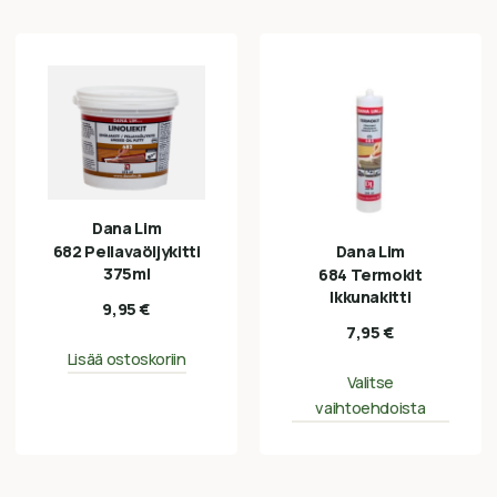
Dana Lim
Dana Lim
682 Pellavaöljykitti
375ml
684 Termokit
Ikkunakitti
9,95
€
7,95
€
Lisää ostoskoriin
Valitse
vaihtoehdoista