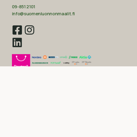
09-851 2101
info@suomenluonnonmaalit.fi
Sivustokartta
Uutiset
Inspiraatio
Yritys
Usein kysytyt kysymykset
Yleiset sopimusehdot kuluttajille