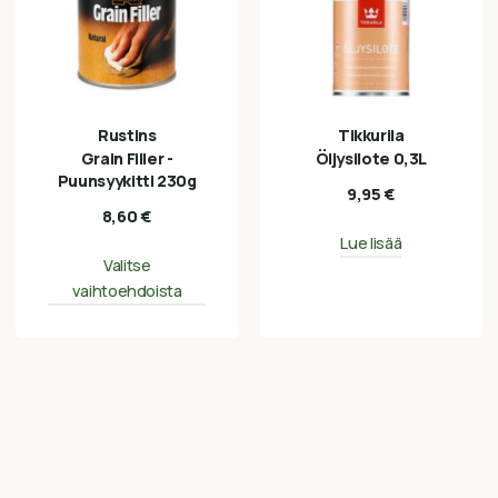
Rustins
Tikkurila
Grain Filler -
Öljysilote 0,3L
Puunsyykitti 230g
9,95
€
8,60
€
Lue lisää
Valitse
vaihtoehdoista