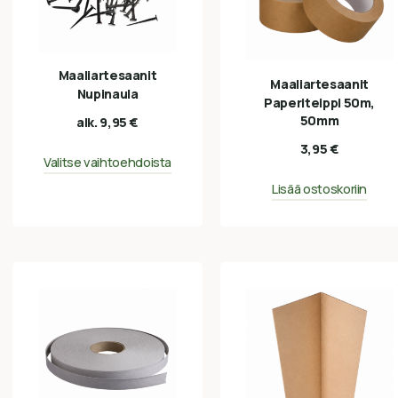
Maaliartesaanit
Maaliartesaanit
Nupinaula
Paperiteippi 50m,
50mm
alk.
9,95
€
3,95
€
Valitse vaihtoehdoista
Lisää ostoskoriin