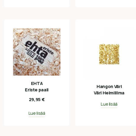
EHTA
Hangon Väri
Eriste paali
Väri Helmiliima
29,95
€
Lue lisää
Lue lisää