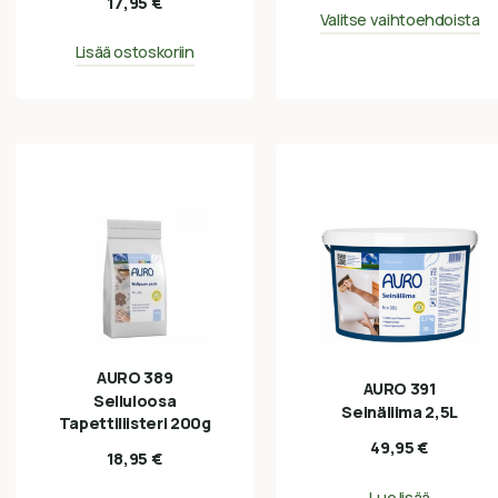
17,95
€
Valitse vaihtoehdoista
Lisää ostoskoriin
AURO 389
AURO 391
Selluloosa
Seinäliima 2,5L
Tapettiliisteri 200g
49,95
€
18,95
€
Lue lisää