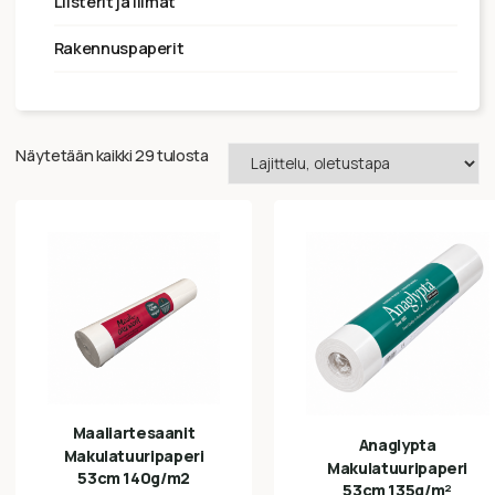
liisterit ja liimat
rakennuspaperit
Näytetään kaikki 29 tulosta
Maaliartesaanit
Anaglypta
Makulatuuripaperi
Makulatuuripaperi
53cm 140g/m2
53cm 135g/m²