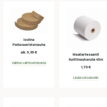
Isolina
Pellavaeristenauha
alk.
9,95
€
Maaliartesaanit
Kuittinauharulla 45m
Valitse vaihtoehdoista
1,70
€
Lisää ostoskoriin