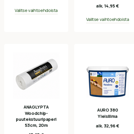
alk.
14,95
€
Valitse vaihtoehdoista
Valitse vaihtoehdoista
ANAGLYPTA
AURO 380
Woodchip-
Yleisliima
puutekstuuripaperi
53cm, 20m
alk.
32,96
€