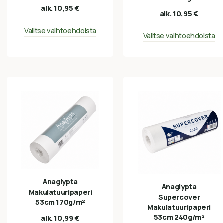
alk.
10,95
€
alk.
10,95
€
Valitse vaihtoehdoista
Valitse vaihtoehdoista
Anaglypta
Anaglypta
Makulatuuripaperi
Supercover
53cm 170g/m²
Makulatuuripaperi
53cm 240g/m²
alk.
10,99
€