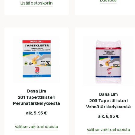
Lisää ostoskoriin
Dana Lim
Dana Lim
201 Tapettiliisteri
203 Tapettiliisteri
Perunatärkkelyksestä
Vehnätärkkelyksestä
alk.
5,95
€
alk.
6,95
€
Valitse vaihtoehdoista
Valitse vaihtoehdoista