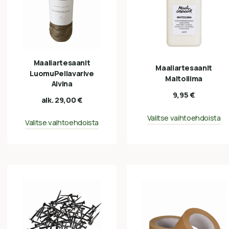
Maaliartesaanit
Maaliartesaanit
LuomuPellavarive
Maitoliima
Aivina
9,95
€
alk.
29,00
€
Valitse vaihtoehdoista
Valitse vaihtoehdoista