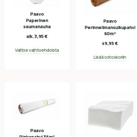
Paavo
Paperinen
Paavo
saumanauha
Perinneilmansulkupahvi
60m²
alk.
3,95
€
49,95
€
Valitse vaihtoehdoista
Lisää ostoskoriin
Paavo
Pinkopahvi 36m²