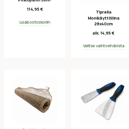
114,95
€
Tiprella
Monikäyttöliina
Lisää ostoskoriin
28x40cm
alk.
14,95
€
Valitse vaihtoehdoista