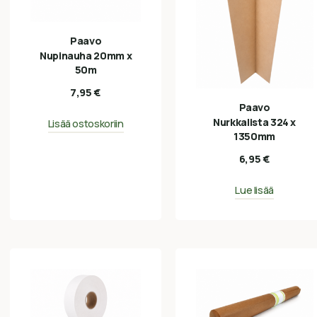
Paavo
Nupinauha 20mm x
50m
7,95
€
Paavo
Nurkkalista 324 x
Lisää ostoskoriin
1350mm
6,95
€
Lue lisää