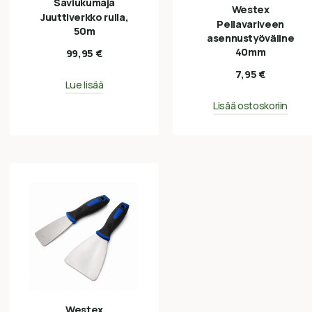
Saviukumaja
Westex
Juuttiverkko rulla,
Pellavariveen
50m
asennustyöväline
40mm
99,95
€
7,95
€
Lue lisää
Lisää ostoskoriin
Westex