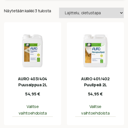
Näytetään kaikki 3 tulosta
AURO 403/404
AURO 401/402
Puusaippua 2L
Puulipeä 2L
54,95
€
54,95
€
Valitse
Valitse
vaihtoehdoista
vaihtoehdoista