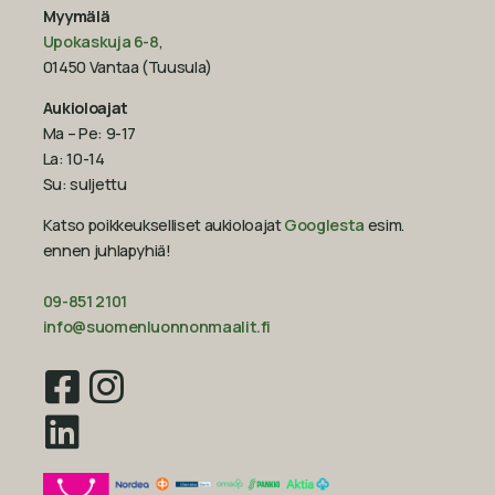
Myymälä
Upokaskuja 6-8
,
01450 Vantaa (Tuusula)
Aukioloajat
Ma – Pe: 9-17
La: 10-14
Su: suljettu
Katso poikkeukselliset aukioloajat
Googlesta
esim.
ennen juhlapyhiä!‍
09-851 2101
info@suomenluonnonmaalit.fi