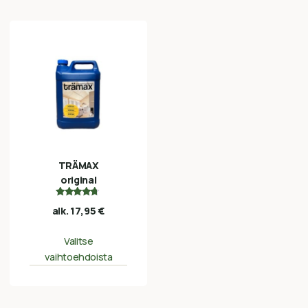
TRÄMAX
original
Arvostelu
alk.
17,95
€
tuotteesta:
4.50
/ 5
Valitse
vaihtoehdoista