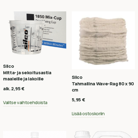
Silco
Mitta- ja sekoitusastia
Silco
maaleille ja lakoille
Tahmaliina Wave-Rag 80 x 90
alk.
2,95
€
cm
5,95
€
Valitse vaihtoehdoista
Lisää ostoskoriin