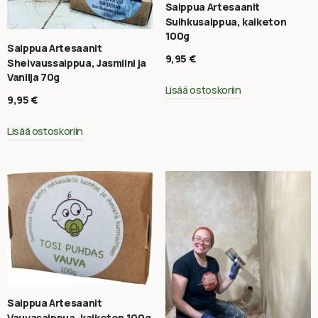
Saippua Artesaanit
Suihkusaippua, kaiketon
100g
Saippua Artesaanit
9,95
€
Sheivaussaippua, Jasmiini ja
Vanilja 70g
Lisää ostoskoriin
9,95
€
Lisää ostoskoriin
Saippua Artesaanit
Vauvasaippua, kaiketon 100g