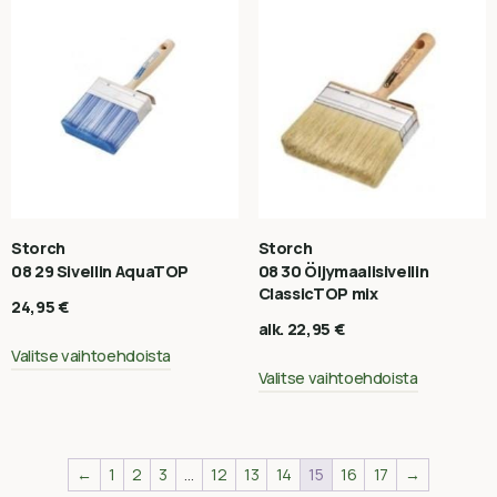
Storch
Storch
08 29 Sivellin AquaTOP
08 30 Öljymaalisivellin
ClassicTOP mix
24,95
€
alk.
22,95
€
Valitse vaihtoehdoista
Valitse vaihtoehdoista
←
1
2
3
…
12
13
14
15
16
17
→