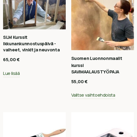
SLM Kurssit
Ikkunankunnostuspäivä -
vaiheet, vinkit ja neuvonta
Suomen Luonnonmaalit
65,00
€
kurssi
SAVIMAALAUSTYÖPAJA
Lue lisää
55,00
€
Valitse vaihtoehdoista