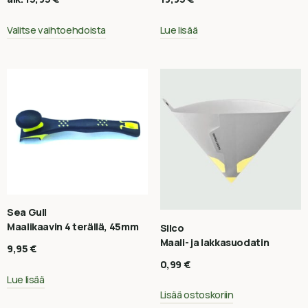
Valitse vaihtoehdoista
Lue lisää
Sea Gull
Maalikaavin 4 terällä, 45mm
Silco
Maali- ja lakkasuodatin
9,95
€
0,99
€
Lue lisää
Lisää ostoskoriin