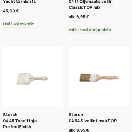
Yacht Varnish 1L
04 11 Öljymaalisivellin
ClassicTOP mix
45,00
€
alk.
8,95
€
Lisää ostoskoriin
Valitse vaihtoehdoista
Storch
Storch
04 45 Tasoittaja
04 54 Sivellin LasurTOP
PerfectFinish
alk.
9,95
€