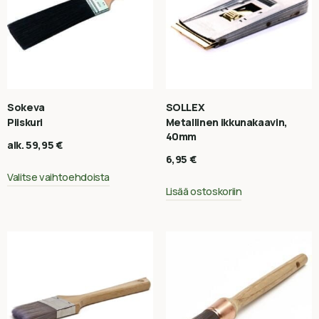
Sokeva
SOLLEX
Piiskuri
Metallinen ikkunakaavin,
40mm
alk.
59,95
€
6,95
€
Valitse vaihtoehdoista
Lisää ostoskoriin