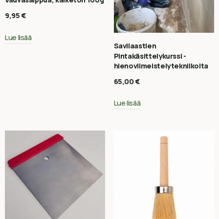
9,95
€
Lue lisää
Savilaastien
Pintakäsittelykurssi -
hienoviimeistelytekniikoita
65,00
€
Lue lisää