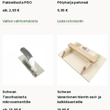
Pakkelilasta PRO
Pölyharja pehmeä
alk.
2,95
€
9,95
€
Valitse vaihtoehdoista
Lisää ostoskoriin
Schwan
Schwan
Tasoituslasta
Vanerionen hierrin savi- ja
mikrosementille
kalkkilaasteille
alk.
15,95
€
19,95
€