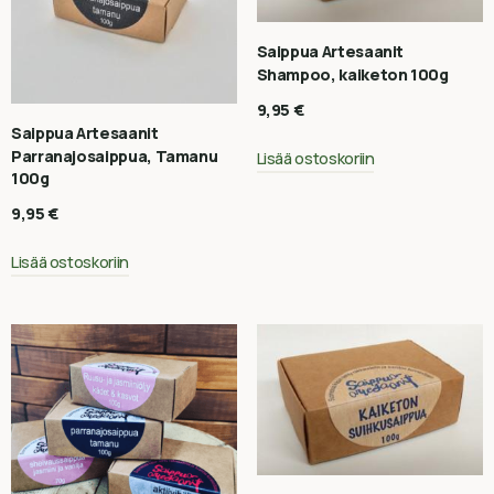
Saippua Artesaanit
Shampoo, kaiketon 100g
9,95
€
Saippua Artesaanit
Parranajosaippua, Tamanu
Lisää ostoskoriin
100g
9,95
€
Lisää ostoskoriin