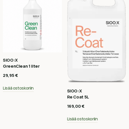
SiOO:X
GreenClean 1 liter
29,95
€
Lisää ostoskoriin
SIOO:X
Re Coat 5L
169,00
€
Lisää ostoskoriin