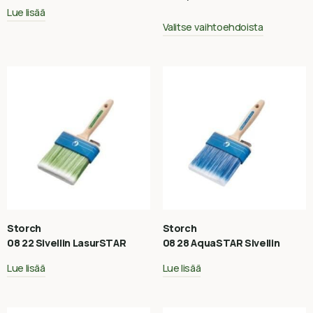
Lue lisää
Valitse vaihtoehdoista
Storch
Storch
08 22 Sivellin LasurSTAR
08 28 AquaSTAR Sivellin
Lue lisää
Lue lisää