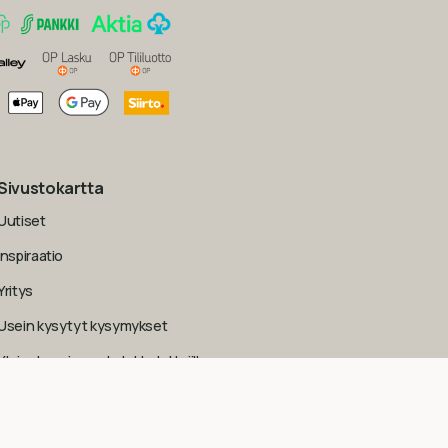
Sivustokartta
Uutiset
Inspiraatio
Yritys
Usein kysytyt kysymykset
Yleiset sopimusehdot kuluttajille
Tietosuojaseloste
Evästekäytäntö