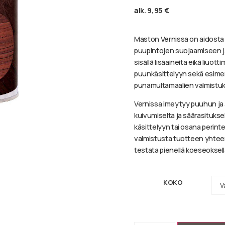
alk.
9,95
€
Maston Vernissa on aidosta 
puupintojen suojaamiseen ja
sisällä lisäaineita eikä liu
puunkäsittelyyn sekä esimerk
punamultamaalien valmistu
Vernissa imeytyy puuhun ja
kuivumiselta ja säärasitukse
käsittelyyn tai osana perint
valmistusta tuotteen yhtee
testata pienellä koeseoksell
KOKO