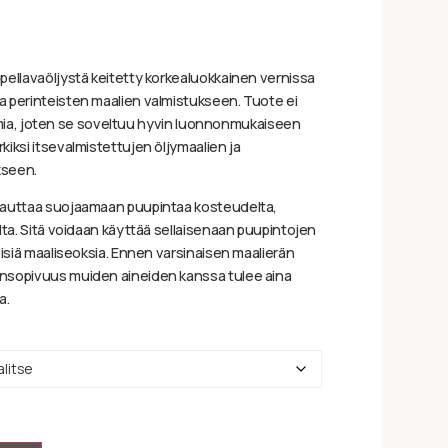
pellavaöljystä keitetty korkealuokkainen vernissa
 perinteisten maalien valmistukseen. Tuote ei
ottimia, joten se soveltuu hyvin luonnonmukaiseen
iksi itsevalmistettujen öljymaalien ja
kseen.
 auttaa suojaamaan puupintaa kosteudelta,
lta. Sitä voidaan käyttää sellaisenaan puupintojen
eisiä maaliseoksia. Ennen varsinaisen maalierän
nsopivuus muiden aineiden kanssa tulee aina
a.