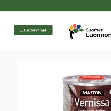
Tuoteryhmät