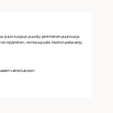
issa, puun suojaus, puuöljy, perinteinen puunsuoja,
nan öljyäminen, vernissa puulle, Maston pellavaöljy,
maalien valmistukseen.