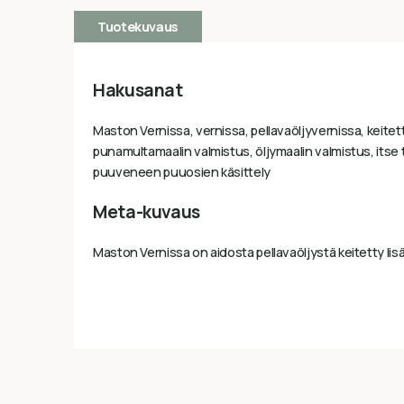
Tuotekuvaus
Hakusanat
Maston Vernissa, vernissa, pellavaöljyvernissa, keitett
punamultamaalin valmistus, öljymaalin valmistus, itse 
puuveneen puuosien käsittely
Meta-kuvaus
Maston Vernissa on aidosta pellavaöljystä keitetty li