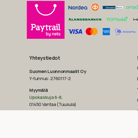
Yhteystiedot
Suomen Luonnonmaalit Oy
Y-tunnus: 2760117-2
Myymälä
Upokaskuja 6-8
,
01450 Vantaa (Tuusula)
Aukioloajat
Ma – Pe: 9-17
La: 10-14
Su: suljettu