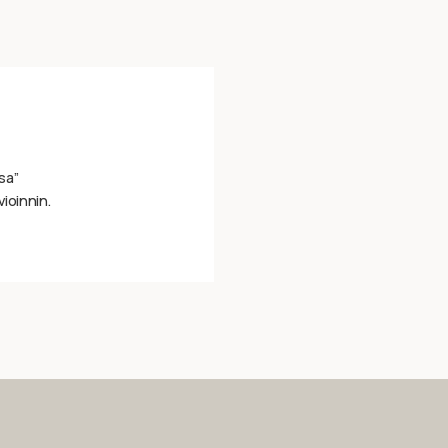
sa”
vioinnin.