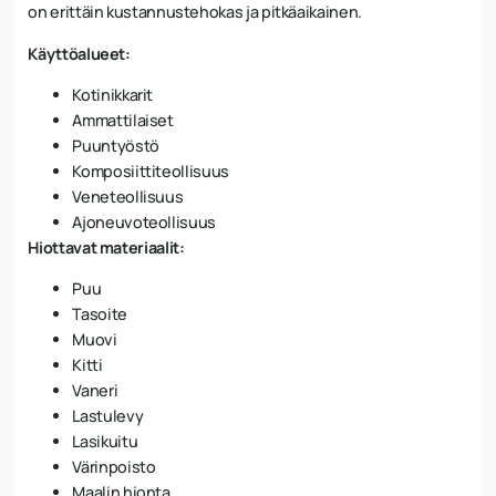
on erittäin kustannustehokas ja pitkäaikainen.
Käyttöalueet:
Kotinikkarit
Ammattilaiset
Puuntyöstö
Komposiittiteollisuus
Veneteollisuus
Ajoneuvoteollisuus
Hiottavat materiaalit:
Puu
Tasoite
Muovi
Kitti
Vaneri
Lastulevy
Lasikuitu
Värinpoisto
Maalin hionta