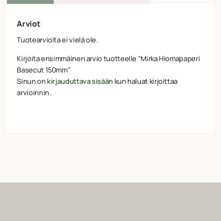
Arviot
Tuotearvioita ei vielä ole.
Kirjoita ensimmäinen arvio tuotteelle “Mirka Hiomapaperi
Basecut 150mm”
Sinun on
kirjauduttava sisään
kun haluat kirjoittaa
arvioinnin.