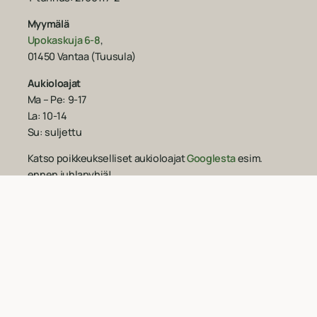
Myymälä
Upokaskuja 6-8
,
01450 Vantaa (Tuusula)
Aukioloajat
Ma – Pe: 9-17
La: 10-14
Su: suljettu
Katso poikkeukselliset aukioloajat
Googlesta
esim.
ennen juhlapyhiä!‍
09-851 2101
info@suomenluonnonmaalit.fi