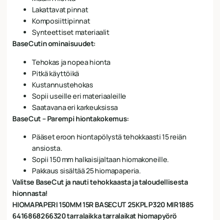
Lakattavat pinnat
Komposiittipinnat
Synteettiset materiaalit
BaseCutin ominaisuudet:
Tehokas ja nopea hionta
Pitkä käyttöikä
Kustannustehokas
Sopii useille eri materiaaleille
Saatavana eri karkeuksissa
BaseCut – Parempi hiontakokemus:
Pääset eroon hiontapölystä tehokkaasti 15 reiän
ansiosta.
Sopii 150 mm halkaisijaltaan hiomakoneille.
Pakkaus sisältää 25 hiomapaperia.
Valitse BaseCut ja nauti tehokkaasta ja taloudellisesta
hionnasta!
HIOMAPAPERI 150MM 15R BASECUT 25KPL P320 MIR1885
6416868266320 tarralaikka tarralaikat hiomapyörö