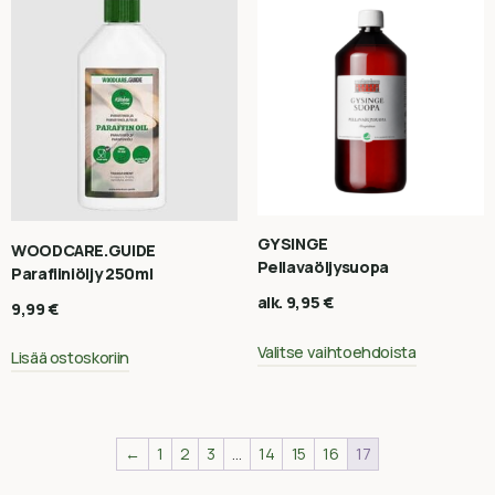
GYSINGE
WOODCARE.GUIDE
Pellavaöljysuopa
Parafiiniöljy 250ml
alk.
9,95
€
9,99
€
Valitse vaihtoehdoista
Lisää ostoskoriin
←
1
2
3
…
14
15
16
17