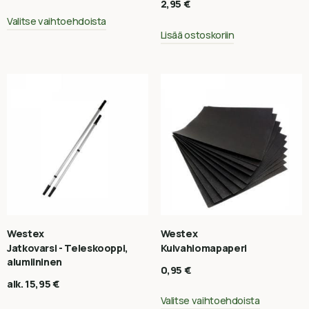
2,95
€
Valitse vaihtoehdoista
Lisää ostoskoriin
Westex
Westex
Jatkovarsi - Teleskooppi,
Kuivahiomapaperi
alumiininen
0,95
€
alk.
15,95
€
Valitse vaihtoehdoista