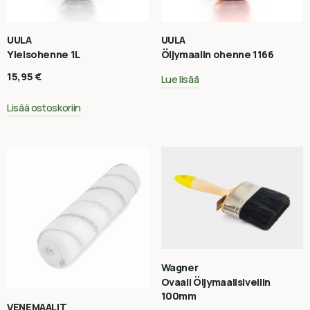
UULA
UULA
Yleisohenne 1L
Öljymaalin ohenne 1166
15,95
€
Lue lisää
Lisää ostoskoriin
Wagner
Ovaali Öljymaalisivellin
100mm
VENEMAALIT