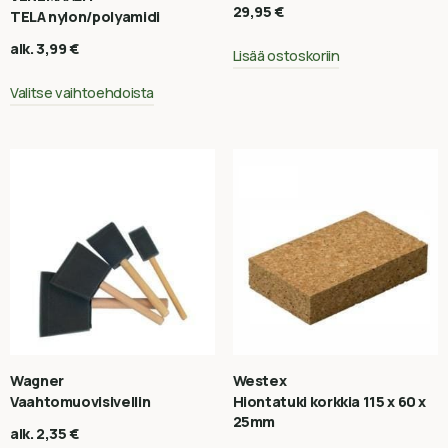
29,95
€
TELA nylon/polyamidi
alk.
3,99
€
Lisää ostoskoriin
Valitse vaihtoehdoista
Wagner
Westex
Vaahtomuovisivellin
Hiontatuki korkkia 115 x 60 x
25mm
alk.
2,35
€