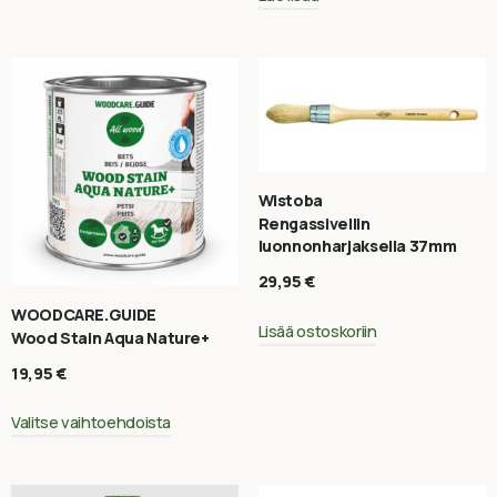
Wistoba
Rengassivellin
luonnonharjaksella 37mm
29,95
€
WOODCARE.GUIDE
Lisää ostoskoriin
Wood Stain Aqua Nature+
19,95
€
Valitse vaihtoehdoista