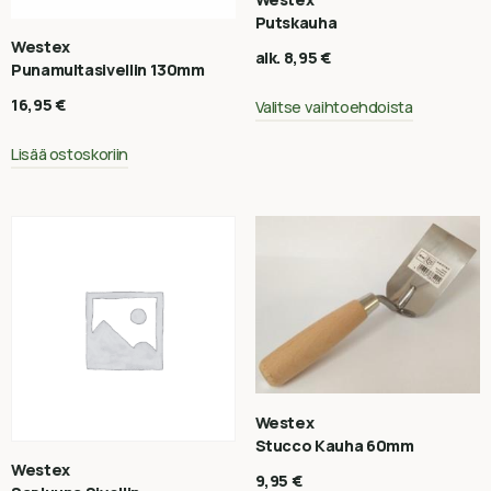
Putskauha
Westex
alk.
8,95
€
Punamultasivellin 130mm
16,95
€
Valitse vaihtoehdoista
Lisää ostoskoriin
Westex
Stucco Kauha 60mm
Westex
9,95
€