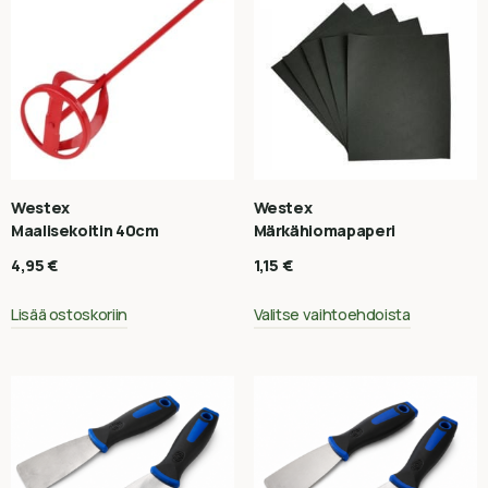
Westex
Westex
Maalisekoitin 40cm
Märkähiomapaperi
4,95
€
1,15
€
Lisää ostoskoriin
Valitse vaihtoehdoista