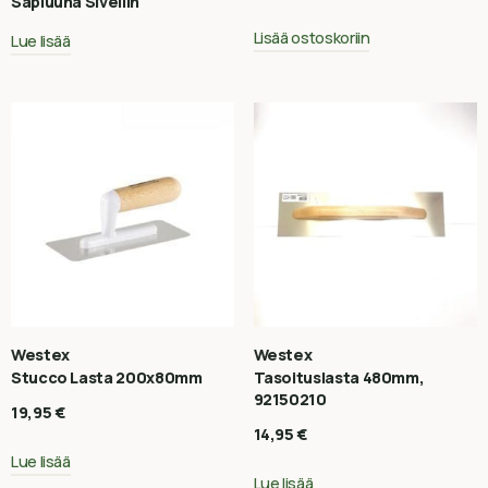
Sapluuna Sivellin
Lisää ostoskoriin
Lue lisää
Westex
Westex
Stucco Lasta 200x80mm
Tasoituslasta 480mm,
92150210
19,95
€
14,95
€
Lue lisää
Lue lisää