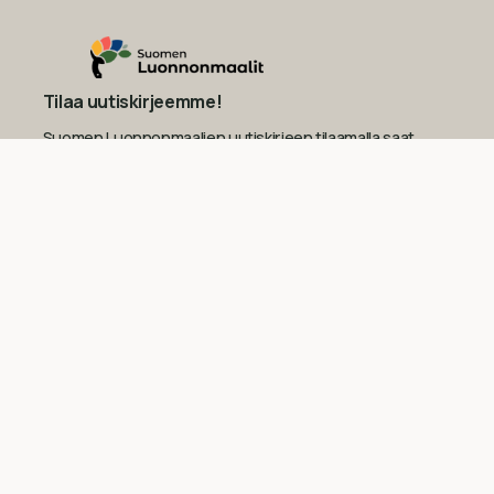
Tilaa uutiskirjeemme!
Suomen Luonnonmaalien uutiskirjeen tilaamalla saat
seuraavan ostoksesi kokonaissummasta 10 €
alennuksen (tilauksen minimisumma 100 €).
Sähköposti
Tilaa
Yhteystiedot