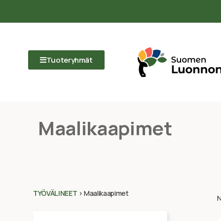
Tuoteryhmät
Maalikaapimet
TYÖVÄLINEET
>
Maalikaapimet
N