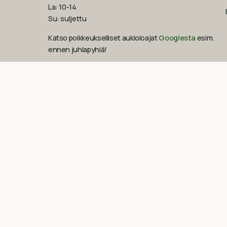
La: 10-14
Su: suljettu
Katso poikkeukselliset aukioloajat
Googlesta
esim.
ennen juhlapyhiä!‍
09-851 2101
info@suomenluonnonmaalit.fi