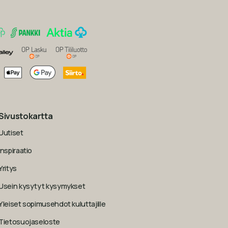
Sivustokartta
Uutiset
Inspiraatio
Yritys
Usein kysytyt kysymykset
Yleiset sopimusehdot kuluttajille
Tietosuojaseloste