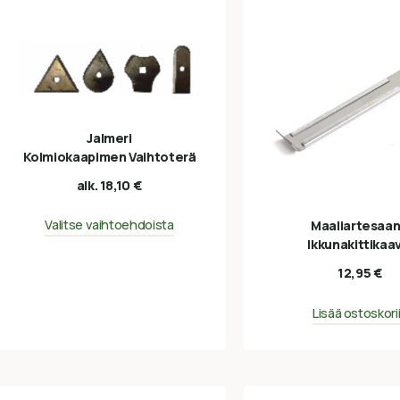
Jalmeri
Kolmiokaapimen Vaihtoterä
alk.
18,10
€
Valitse vaihtoehdoista
Maaliartesaan
Ikkunakittikaa
12,95
€
Lisää ostoskori