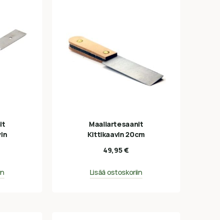
it
Maaliartesaanit
vin
Kittikaavin 20cm
49,95
€
in
Lisää ostoskoriin