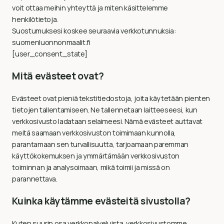
voit ottaa meihin yhteyttä ja miten käsittelemme
henkilötietoja.
Suostumuksesi koskee seuraavia verkkotunnuksia:
suomenluonnonmaalit.fi
[user_consent_state]
Mitä evästeet ovat?
Evästeet ovat pieniä tekstitiedostoja, joita käytetään pienten
tietojen tallentamiseen. Ne tallennetaan laitteeseesi, kun
verkkosivusto ladataan selaimeesi. Nämä evästeet auttavat
meitä saamaan verkkosivuston toimimaan kunnolla,
parantamaan sen turvallisuutta, tarjoamaan paremman
käyttökokemuksen ja ymmärtämään verkkosivuston
toiminnan ja analysoimaan, mikä toimii ja missä on
parannettava.
Kuinka käytämme evästeitä sivustolla?
Kuten suurin osa verkkopalveluista, verkkosivustomme