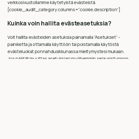
verkkosivustollamme käytetyistä evästeistä.
[cookie_audit_category columns=”cookie,description”]
Kuinka voin hallita evästeasetuksia?
Voit hallita evästeiden asetuksia painamalla ”Asetukset” -
painiketta ja ottamalla käyttöön tai poistamalla käytöstä
evästeluokat ponnahdusikkunassa mieltymystesi mukaan.
Jos päätät muuttaa asetuksiasi myöhemmin selausistunnon
aikana, voit painaa ”Tietosuoja ja evästekäytäntö” -välilehteä.
Tämä näyttää suostumusilmoituksen uudelleen, jonka avulla
voit muuttaa asetuksiasi tai peruuttaa suostumuksesi
kokonaan.
Tämän lisäksi eri selaimet tarjoavat erilaisia ​​tapoja estää ja
poistaa verkkosivustojen käyttämiä evästeitä. Voit muuttaa
selaimesi asetuksia estämään tai poistamaan evästeet.
Lisätietoja evästeiden hallinnasta ja poistamisesta löytyy
osoitteessa wikipedia.org, www.allaboutcookies.org.