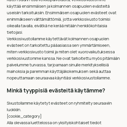
käyttää ensimmäisen ja kolmannen osapuolen evästeitä
useisiin tarkoituksiin. Ensimmäisen osapuolen evästeet ovat
enimmäkseen välttämättömiä, jotta verkkosivusto toimisi
oikealla tavalla, eivätkä ne kerää mitään henkilökohtaisia ​​
tietojasi.
Verkkosivustollamme käytettävät kolmannen osapuolen
evästeet on tarkoitettu pääasiassa sen ymmärtämiseen,
miten verkkosivusto toimii ja miten olet vuorovaikutuksessa
verkkosivustomme kanssa. Ne ovat tarkoitettu myös pitämään
palvelumme turvassa, tarjoamaan sinulle merkityksellisiä
mainoksia ja paremman käyttäjäkokemuksen sekä auttaa
nopeuttamaan seuraavaa käyntiäsi verkkosivustollamme.
Minkä tyyppisiä evästeitä käytämme?
Sivustollamme käytetyt evästeet on ryhmitelty seuraaviin
luokkiin.
[cookie_category]
Alla olevassa luettelossa on yksityiskohtaiset tiedot