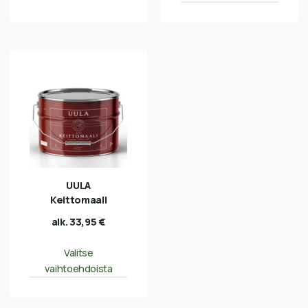
UULA
Keittomaali
alk.
33,95
€
Valitse
vaihtoehdoista