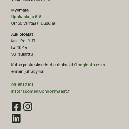
Myymälä
Upokaskuja 6-8
,
01450 Vantaa (Tuusula)
Aukioloajat
Ma – Pe: 9-17
La: 10-14
Su: suljettu
Katso poikkeukselliset aukioloajat
Googlesta
esim.
ennen juhlapyhiä!‍
09-851 2101
info@suomenluonnonmaalit.fi