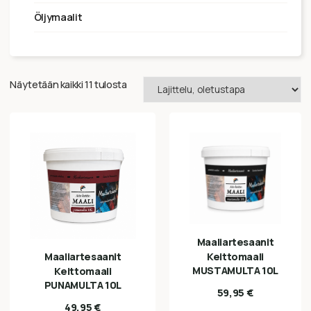
öljymaalit
Näytetään kaikki 11 tulosta
Maaliartesaanit
Maaliartesaanit
Keittomaali
MUSTAMULTA 10L
Keittomaali
PUNAMULTA 10L
59,95
€
49,95
€