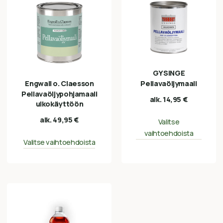
GYSINGE
Engwall o. Claesson
Pellavaöljymaali
Pellavaöljypohjamaali
alk.
14,95
€
ulkokäyttöön
alk.
49,95
€
Valitse
vaihtoehdoista
Valitse vaihtoehdoista