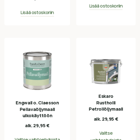
Lisää ostoskoriin
Lisää ostoskoriin
Eskaro
Engwall o. Claesson
Rustholli
Petroliöljymaali
Pellavaöljymaali
ulkokäyttöön
alk.
29,95
€
alk.
29,95
€
Valitse
Valitse vaihtoehdoista