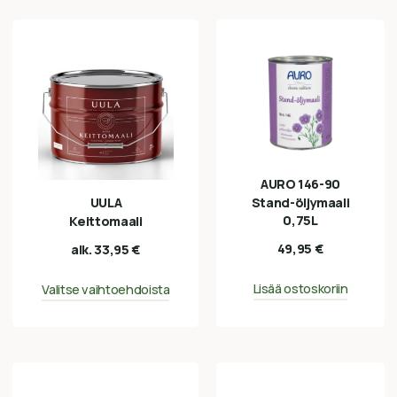
AURO 146-90
UULA
Stand-öljymaali
0,75L
Keittomaali
49,95
€
alk.
33,95
€
Lisää ostoskoriin
Valitse vaihtoehdoista