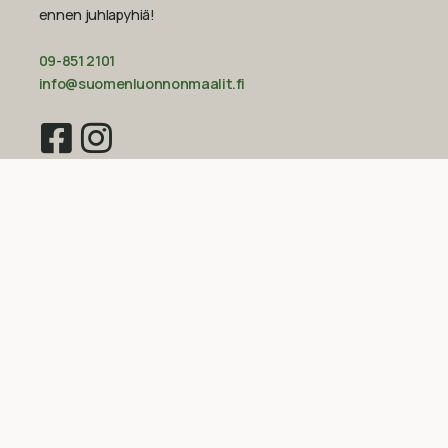
ennen juhlapyhiä!‍
09-851 2101
info@suomenluonnonmaalit.fi
Sivustokartta
Uutiset
Inspiraatio
Yritys