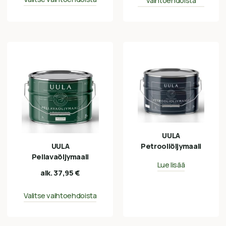
vaihtoehdoista
UULA
UULA
Petrooliöljymaali
Pellavaöljymaali
Lue lisää
alk.
37,95
€
Valitse vaihtoehdoista