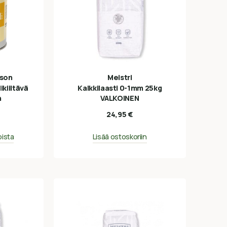
sson
Meistri
ikiiltävä
Kalkkilaasti 0-1mm 25kg
n
VALKOINEN
24,95
€
oista
Lisää ostoskoriin