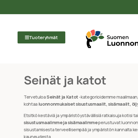
Tuoteryhmät
Seinät ja katot
Tervetuloa
Seinät ja Katot
-kategorioidemme maailmaan,
kohtaa
luonnonmukaiset sisustusmaalit, sisämaalit, öljyt
Etsitkö kestäviä ja ympäristöystävällisiä ratkaisuja kotisi ta
sisustusmaalimme ja sisämaalimme
perustuvat luonnonm
sisustamisesta terveellisempää ja ympäristön kannalta ke
kauneudesta.