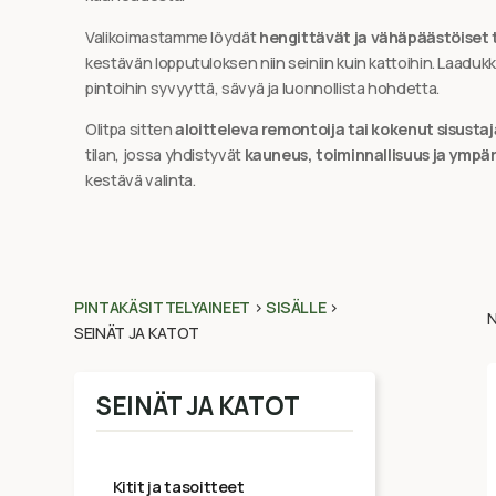
Valikoimastamme löydät
hengittävät ja vähäpäästöiset
kestävän lopputuloksen niin seiniin kuin kattoihin. Laaduk
pintoihin syvyyttä, sävyä ja luonnollista hohdetta.
Olitpa sitten
aloitteleva remontoija tai kokenut sisustaj
tilan, jossa yhdistyvät
kauneus, toiminnallisuus ja ympä
kestävä valinta.
PINTAKÄSITTELYAINEET
>
SISÄLLE
>
N
SEINÄT JA KATOT
SEINÄT JA KATOT
kitit ja tasoitteet