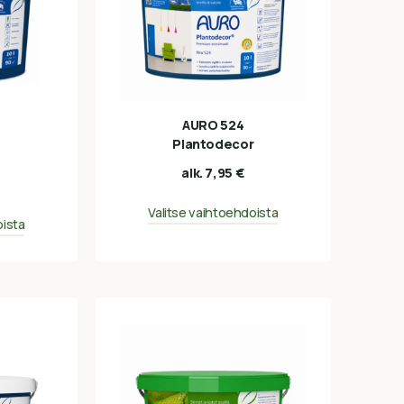
AURO 524
Plantodecor
alk.
7,95
€
Valitse vaihtoehdoista
oista