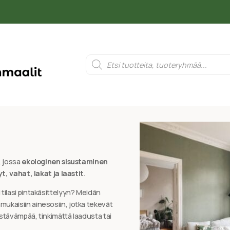
 jossa
ekologinen sisustaminen
, vahat, lakat ja laastit
.
i tilasi pintakäsittelyyn? Meidän
ukaisiin ainesosiin, jotka tekevät
stävämpää, tinkimättä laadusta tai