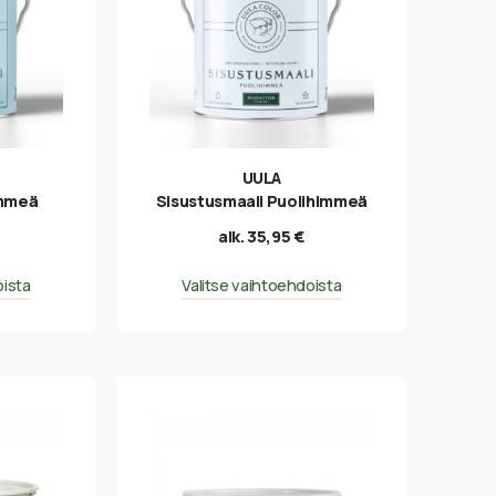
UULA
immeä
Sisustusmaali Puolihimmeä
alk.
35,95
€
oista
Valitse vaihtoehdoista