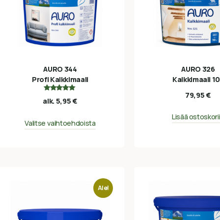
AURO 344
AURO 326
Profi Kalkkimaali
Kalkkimaali 1
79,95
€
Arvostelu
alk.
5,95
€
tuotteesta:
5.00
/ 5
Lisää ostoskori
Valitse vaihtoehdoista
Ale!