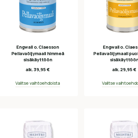
Engwall o. Claesson
Engwall o. Clae
Pellavaöljymaali himmeä
Pellavaöljymaali puol
sisäkäyttöön
sisäkäyttöö
alk.
39,95
€
alk.
29,95
€
Valitse vaihtoehdoista
Valitse vaihtoehd