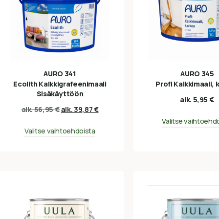
AURO 341
AURO 345
Ecolith Kalkkigrafeenimaali
Profi Kalkkimaali, 
Sisäkäyttöön
alk.
5,95
€
alk.
56,95
€
alk.
39,87
€
Valitse vaihtoehd
Valitse vaihtoehdoista