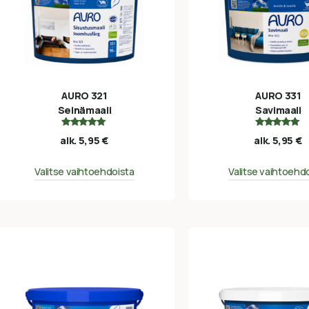
AURO 321
AURO 331
Seinämaali
Savimaali
Arvostelu
Arvostelu
alk.
5,95
€
alk.
5,95
€
tuotteesta:
tuotteesta:
5.00
5.00
/ 5
/ 5
Valitse vaihtoehdoista
Valitse vaihtoehd