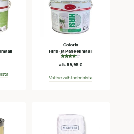
Coloria
smaali
Hirsi- ja Paneelimaali
Arvostelu
alk.
59,95
€
tuotteesta:
4.00
/ 5
oista
Valitse vaihtoehdoista