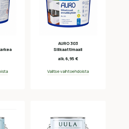
AURO 303
karkea
Silikaattimaali
alk.
6,95
€
oista
Valitse vaihtoehdoista