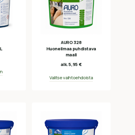
AURO 328
0L
Huoneilmaa puhdistava
maali
alk.
5,95
€
in
Valitse vaihtoehdoista