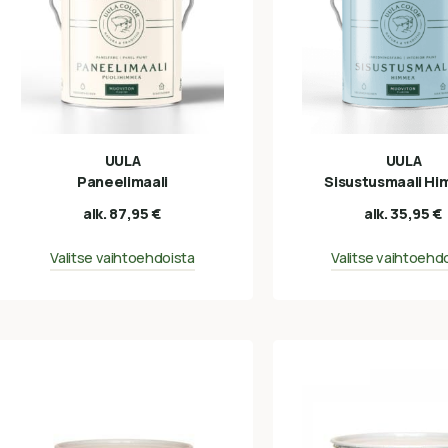
UULA
UULA
Paneelimaali
Sisustusmaali H
alk.
87,95
€
alk.
35,95
€
Valitse vaihtoehdoista
Valitse vaihtoehd