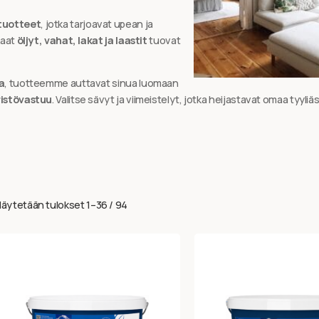
 tuotteet
, jotka tarjoavat upean ja
kaat
öljyt, vahat, lakat ja laastit
tuovat
a
, tuotteemme auttavat sinua luomaan
ristövastuu
. Valitse sävyt ja viimeistelyt, jotka heijastavat omaa tyyliäs
äytetään tulokset 1–36 / 94