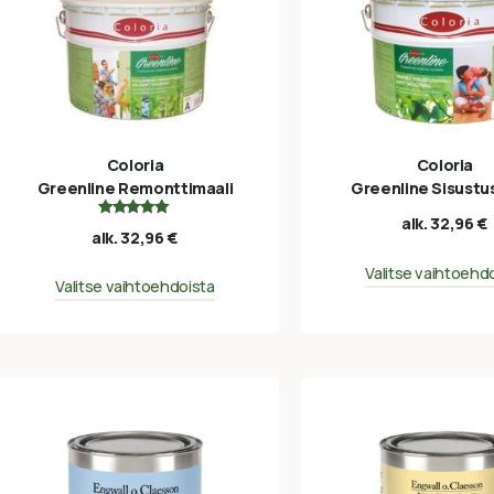
Coloria
Coloria
Greenline Remonttimaali
Greenline Sisustu
alk.
32,96
€
Arvostelu
alk.
32,96
€
tuotteesta:
5.00
/ 5
Valitse vaihtoehd
Valitse vaihtoehdoista