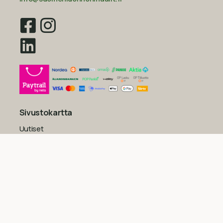
Sivustokartta
Uutiset
Inspiraatio
Yritys
Usein kysytyt kysymykset
Yleiset sopimusehdot kuluttajille
Tietosuojaseloste