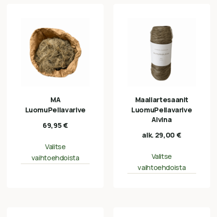
MA
Maaliartesaanit
LuomuPellavarive
LuomuPellavarive
Aivina
69,95
€
alk.
29,00
€
Valitse
Valitse
vaihtoehdoista
vaihtoehdoista