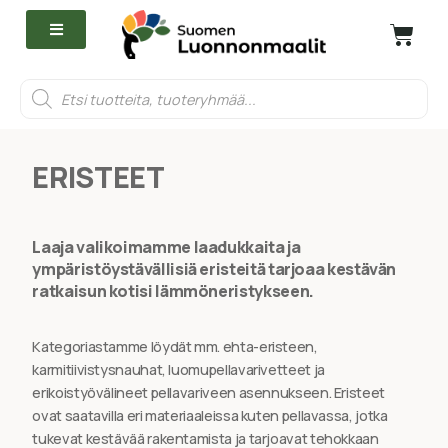
ERISTEET
Laaja valikoimamme laadukkaita ja
ympäristöystävällisiä eristeitä tarjoaa kestävän
ratkaisun kotisi lämmöneristykseen.
Kategoriastamme löydät mm. ehta-eristeen,
karmitiivistysnauhat, luomupellavarivetteet ja
erikoistyövälineet pellavariveen asennukseen. Eristeet
ovat saatavilla eri materiaaleissa kuten pellavassa, jotka
tukevat kestävää rakentamista ja tarjoavat tehokkaan