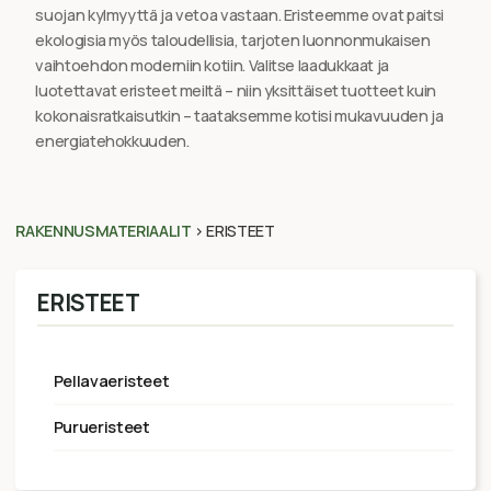
suojan kylmyyttä ja vetoa vastaan. Eristeemme ovat paitsi
ekologisia myös taloudellisia, tarjoten luonnonmukaisen
vaihtoehdon moderniin kotiin. Valitse laadukkaat ja
luotettavat eristeet meiltä – niin yksittäiset tuotteet kuin
kokonaisratkaisutkin – taataksemme kotisi mukavuuden ja
energiatehokkuuden.
RAKENNUSMATERIAALIT
>
ERISTEET
ERISTEET
pellavaeristeet
purueristeet