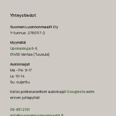
Yhteystiedot
Suomen Luonnonmaalit Oy
Y-tunnus: 2760117-2
Myymälä
Upokaskuja 6-8
,
01450 Vantaa (Tuusula)
Aukioloajat
Ma – Pe: 9-17
La: 10-14
Su: suljettu
Katso poikkeukselliset aukioloajat
Googlesta
esim.
ennen juhlapyhiä!‍
09-851 2101
info@suomenluonnonmaalit.fi