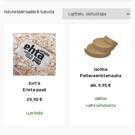
Näytetään kaikki 6 tulosta
Isolina
Pellavaeristenauha
EHTA
alk.
9,95
€
Eriste paali
Valitse
29,95
€
vaihtoehdoista
Lue lisää