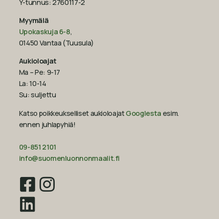
Y-tunnus: 2760117-2
Myymälä
Upokaskuja 6-8
,
01450 Vantaa (Tuusula)
Aukioloajat
Ma – Pe: 9-17
La: 10-14
Su: suljettu
Katso poikkeukselliset aukioloajat
Googlesta
esim.
ennen juhlapyhiä!‍
09-851 2101
info@suomenluonnonmaalit.fi