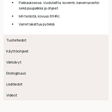
Pakkauksessa: Vuolutaltta, koverrin, kaiverrusveitsi
sekä puupalikka ja ohjeet
Mn terästä, kovuus 61HRc
Varret lakattua pyökkiä
Tuotetiedot
Käyttöohjeet
Värisävyt
Ekologisuus
Lisätiedot
Videot