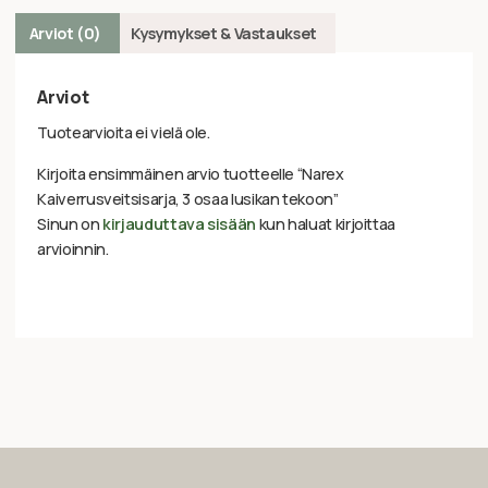
Arviot (0)
Kysymykset & Vastaukset
Arviot
Tuotearvioita ei vielä ole.
Kirjoita ensimmäinen arvio tuotteelle “Narex
Kaiverrusveitsisarja, 3 osaa lusikan tekoon”
Sinun on
kirjauduttava sisään
kun haluat kirjoittaa
arvioinnin.