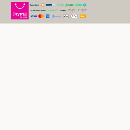
Sivustokartta
Uutiset
Inspiraatio
Yritys
Usein kysytyt kysymykset
Yleiset sopimusehdot kuluttajille
Tietosuojaseloste
Evästekäytäntö