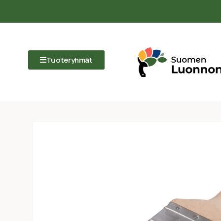
Tuoteryhmät