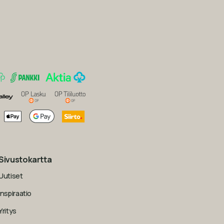
Sivustokartta
Uutiset
Inspiraatio
Yritys