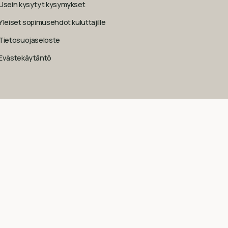
Usein kysytyt kysymykset
Yleiset sopimusehdot kuluttajille
Tietosuojaseloste
Evästekäytäntö