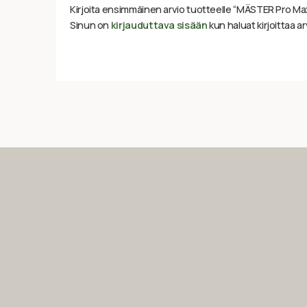
Kirjoita ensimmäinen arvio tuotteelle “MÄSTER Pro Max
Sinun on
kirjauduttava sisään
kun haluat kirjoittaa ar