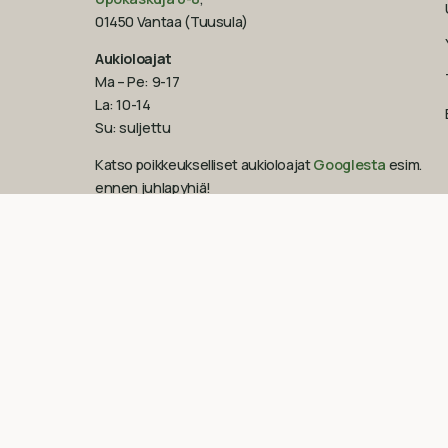
01450 Vantaa (Tuusula)
Aukioloajat
Ma – Pe: 9-17
La: 10-14
Su: suljettu
Katso poikkeukselliset aukioloajat
Googlesta
esim.
ennen juhlapyhiä!‍
09-851 2101
info@suomenluonnonmaalit.fi