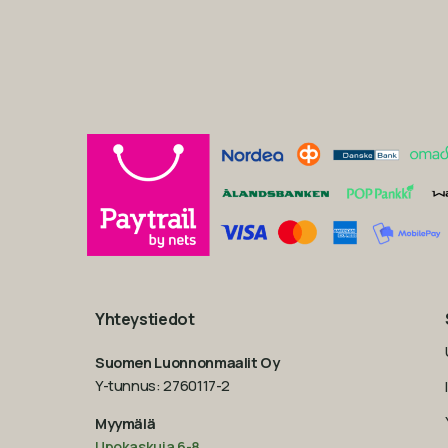
Yhteystiedot
Suomen Luonnonmaalit Oy
Y-tunnus: 2760117-2
Myymälä
Upokaskuja 6-8
,