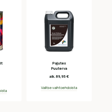
it
Pajutex
Puuterva
alk.
89,95
€
Valitse vaihtoehdoista
oista