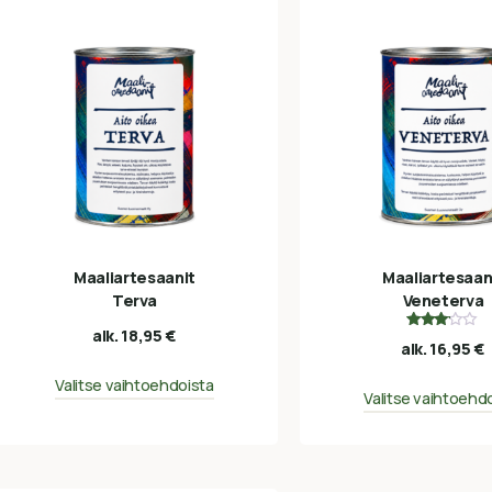
Maaliartesaanit
Maaliartesaan
Terva
Veneterva
alk.
18,95
€
Arvostelu
alk.
16,95
€
tuotteesta:
3.00
/ 5
Valitse vaihtoehdoista
Valitse vaihtoehd