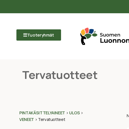
Tuoteryhmät
Tervatuotteet
PINTAKÄSITTELYAINEET
>
ULOS
>
N
VENEET
>
Tervatuotteet