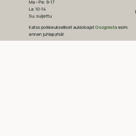
Ma – Pe: 9-17
La: 10-14
Su: suljettu
Katso poikkeukselliset aukioloajat
Googlesta
esim.
ennen juhlapyhiä!‍
09-851 2101
info@suomenluonnonmaalit.fi