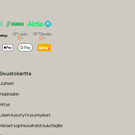
Sivustokartta
Uutiset
Inspiraatio
Yritys
Usein kysytyt kysymykset
Yleiset sopimusehdot kuluttajille