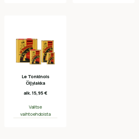
Le Tonkinois
Öljylakka
alk.
15,95
€
Valitse
vaihtoehdoista