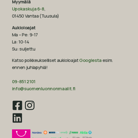
Myymälä
Upokaskuja 6-8
,
01450 Vantaa (Tuusula)
Aukioloajat
Ma – Pe: 9-17
La: 10-14
Su: suljettu
Katso poikkeukselliset aukioloajat
Googlesta
esim.
ennen juhlapyhiä!‍
09-851 2101
info@suomenluonnonmaalit.fi