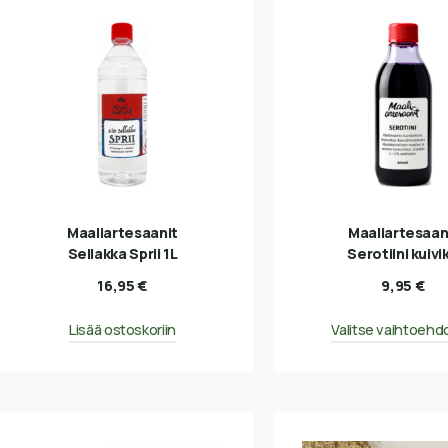
Maaliartesaanit
Maaliartesaan
Sellakka Sprii 1L
Serotiini kuivi
16,95
€
9,95
€
Lisää ostoskoriin
Valitse vaihtoehd