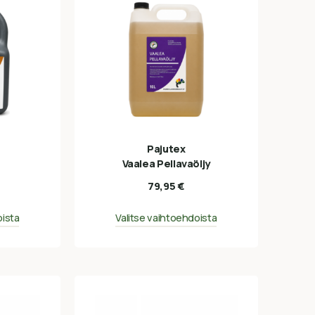
Pajutex
Vaalea Pellavaöljy
79,95
€
oista
Valitse vaihtoehdoista