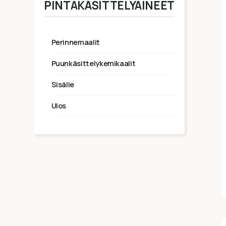
PINTAKÄSITTELYAINEET
perinnemaalit
puunkäsittelykemikaalit
sisälle
ulos