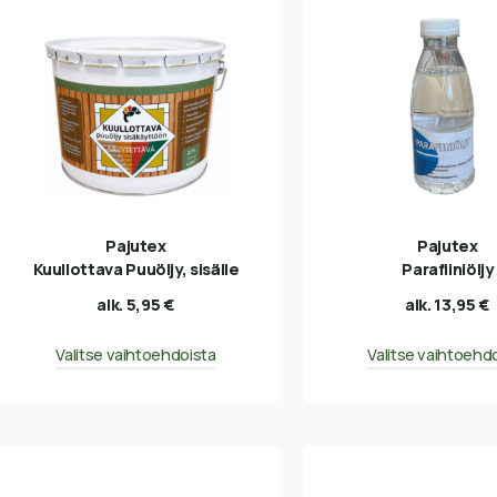
Pajutex
Pajutex
Kuullottava Puuöljy, sisälle
Parafiiniöljy
alk.
5,95
€
alk.
13,95
€
Valitse vaihtoehdoista
Valitse vaihtoehd