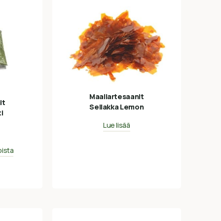
Maaliartesaanit
it
Sellakka Lemon
i
Lue lisää
oista