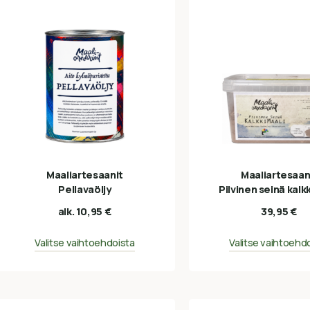
Maaliartesaanit
Maaliartesaan
Pellavaöljy
Pilvinen seinä kalk
alk.
10,95
€
39,95
€
Valitse vaihtoehdoista
Valitse vaihtoehd