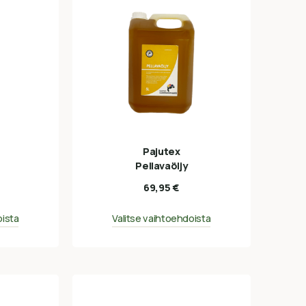
Pajutex
Pellavaöljy
69,95
€
oista
Valitse vaihtoehdoista