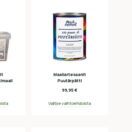
it
Maaliartesaanit
kimaali
Puutärpätti
99,95
€
oista
Valitse vaihtoehdoista