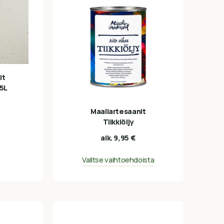
it
,5L
Maaliartesaanit
Tiikkiöljy
alk.
9,95
€
Valitse vaihtoehdoista