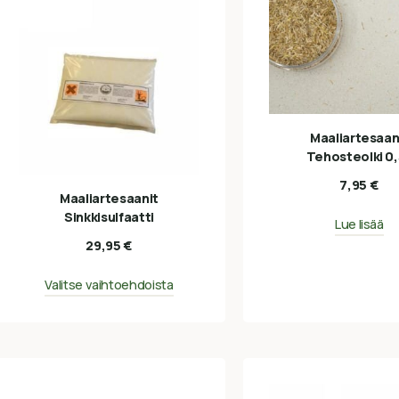
Maaliartesaan
Tehosteolki 0
7,95
€
Maaliartesaanit
Sinkkisulfaatti
Lue lisää
29,95
€
Valitse vaihtoehdoista