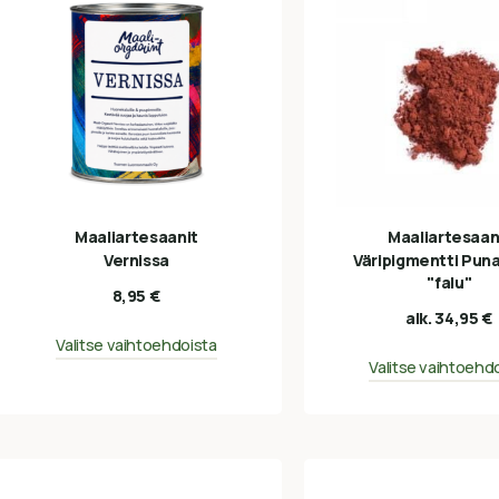
Maaliartesaanit
Maaliartesaan
Vernissa
Väripigmentti Pun
"falu"
8,95
€
alk.
34,95
€
Valitse vaihtoehdoista
Valitse vaihtoehd