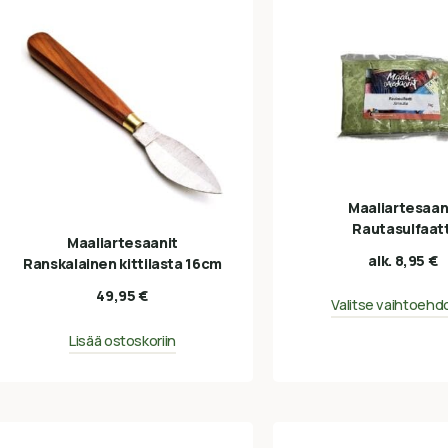
Maaliartesaan
Rautasulfaatt
Maaliartesaanit
alk.
8,95
€
Ranskalainen kittilasta 16cm
49,95
€
Valitse vaihtoehd
Lisää ostoskoriin