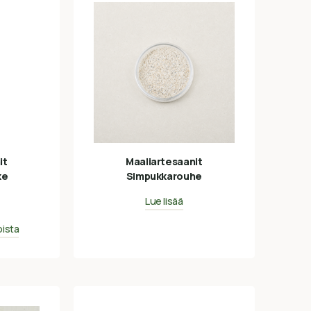
it
Maaliartesaanit
ke
Simpukkarouhe
Lue lisää
oista