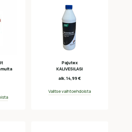
it
Pajutex
amulta
KALIVESILASI
alk.
14,99
€
Valitse vaihtoehdoista
oista