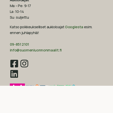
Ma – Pe: 9-17
La: 10-14
Su: suljettu
Katso poikkeukselliset aukioloajat
Googlesta
esim.
ennen juhlapyhiä!‍
09-851 2101
info@suomenluonnonmaalit.fi
Sivustokartta