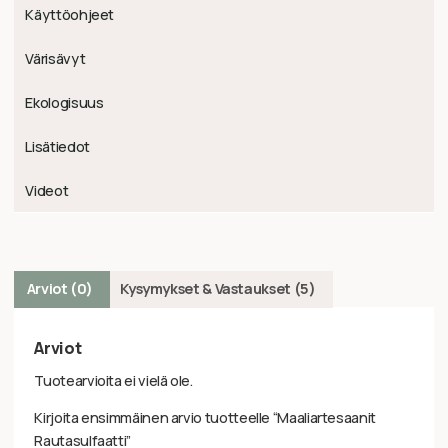
Käyttöohjeet
Värisävyt
Ekologisuus
Lisätiedot
Videot
Arviot (0)
Kysymykset & Vastaukset (5)
Arviot
Tuotearvioita ei vielä ole.
Kirjoita ensimmäinen arvio tuotteelle “Maaliartesaanit
Rautasulfaatti”