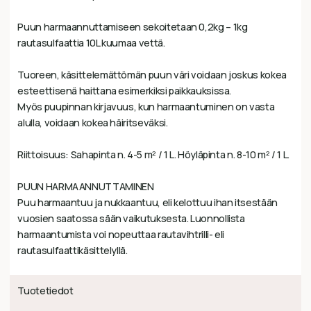
Puun harmaannuttamiseen sekoitetaan 0,2kg – 1kg
rautasulfaattia 10L kuumaa vettä.
Tuoreen, käsittelemättömän puun väri voidaan joskus kokea
esteettisenä haittana esimerkiksi paikkauksissa.
Myös puupinnan kirjavuus, kun harmaantuminen on vasta
alulla, voidaan kokea häiritseväksi.
Riittoisuus: Sahapinta n. 4-5 m² / 1 L. Höyläpinta n. 8-10 m² / 1 L.
PUUN HARMAANNUTTAMINEN
Puu harmaantuu ja nukkaantuu, eli kelottuu ihan itsestään
vuosien saatossa sään vaikutuksesta. Luonnollista
harmaantumista voi nopeuttaa rautavihtrilli- eli
rautasulfaattikäsittelyllä.
Tuotetiedot