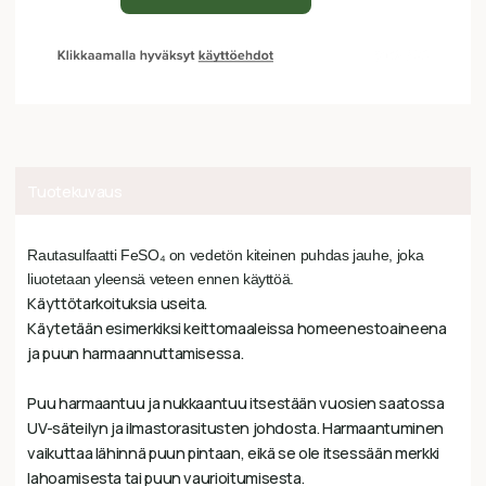
Tuotekuvaus
Rautasulfaatti
FeSO₄
on vedetön kiteinen puhdas jauhe, joka
liuotetaan yleensä veteen ennen käyttöä.
Käyttötarkoituksia useita.
Käytetään esimerkiksi keittomaaleissa homeenestoaineena
ja puun harmaannuttamisessa.
Puu harmaantuu ja nukkaantuu itsestään vuosien saatossa
UV-säteilyn ja ilmastorasitusten johdosta. Harmaantuminen
vaikuttaa lähinnä puun pintaan, eikä se ole itsessään merkki
lahoamisesta tai puun vaurioitumisesta.