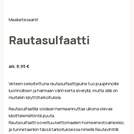
Maaliartesaanit
Rautasulfaatti
alk.
8,95
€
Veteen sekoitettuna rautasulfaattijauhe tuo puupinnoille
luonnollisen ja harmaan värin kerta sivelyllä, mutta sillä on
muitakin käyttötarkoituksia.
Rautasulfaatilla voidaan harmaannuttaa ulkona olevaa
käsittelemätöntä puuta.
Rautasulfaatti soveltuu keittomaalien homeenestoaineeksi,
ja tunnetaankin tässä tarkoituksessa nimellä Rautavihtrilli.