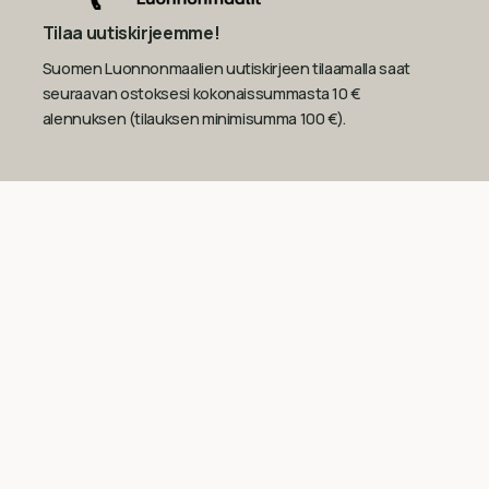
Tilaa uutiskirjeemme!
Suomen Luonnonmaalien uutiskirjeen tilaamalla saat
seuraavan ostoksesi kokonaissummasta 10 €
alennuksen (tilauksen minimisumma 100 €).
Sähköposti
Tilaa
Yhteystiedot
Suomen Luonnonmaalit Oy
Y-tunnus: 2760117-2