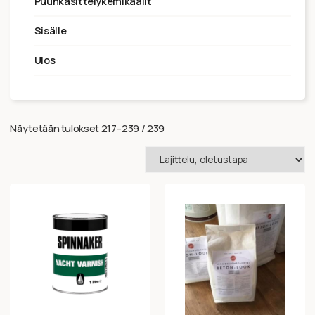
puunkäsittelykemikaalit
sisälle
ulos
Näytetään tulokset 217–239 / 239