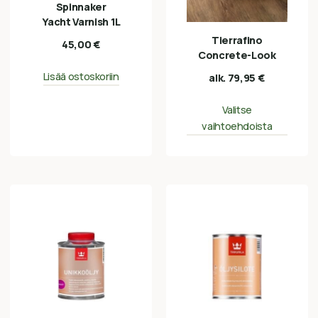
Spinnaker
Yacht Varnish 1L
Tierrafino
45,00
€
Concrete-Look
Lisää ostoskoriin
alk.
79,95
€
Valitse
vaihtoehdoista