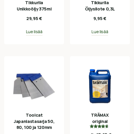
Tikkurila
Tikkurila
Unikkoöljy 375ml
Öljysilote 0,3L
29,95
€
9,95
€
Lue lisää
Lue lisää
Toolcat
TRÄMAX
Japanlastasarja 50,
original
80, 100 ja 120mm
Arvostelu