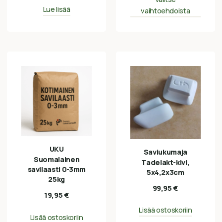
Lue lisää
vaihtoehdoista
UKU
Saviukumaja
Suomalainen
Tadelakt-kivi,
savilaasti 0-3mm
5x4,2x3cm
25kg
99,95
€
19,95
€
Lisää ostoskoriin
Lisää ostoskoriin