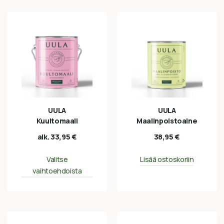
UULA
UULA
Kuultomaali
Maalinpoistoaine
alk.
33,95
€
38,95
€
Valitse
Lisää ostoskoriin
vaihtoehdoista