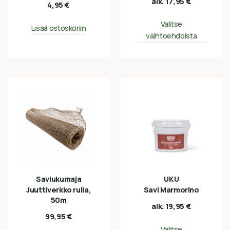
alk.
17,95
€
tuotteesta:
4,95
€
4.50
/ 5
Valitse
Lisää ostoskoriin
vaihtoehdoista
Saviukumaja
UKU
Juuttiverkko rulla,
Savi Marmorino
50m
alk.
19,95
€
99,95
€
Valitse