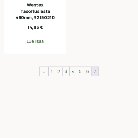
Westex
Tasoituslasta
480mm, 92150210
14,95
€
Lue lisää
←
1
2
3
4
5
6
7