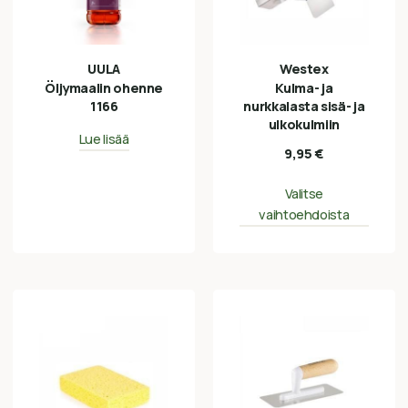
UULA
Westex
Öljymaalin ohenne
Kulma- ja
1166
nurkkalasta sisä- ja
ulkokulmiin
Lue lisää
9,95
€
Valitse
vaihtoehdoista