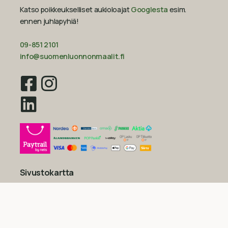
Katso poikkeukselliset aukioloajat
Googlesta
esim.
ennen juhlapyhiä!‍
09-851 2101
info@suomenluonnonmaalit.fi
Sivustokartta
Uutiset
Inspiraatio
Yritys