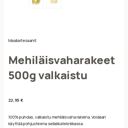
Maaliartesaanit
Mehiläisvaharakeet
500g valkaistu
22,95
€
100% puhdas, valkaistu mehiläisvaha rakeina. Voidaan
käyttää pohjusteena sellakkatekniikassa.