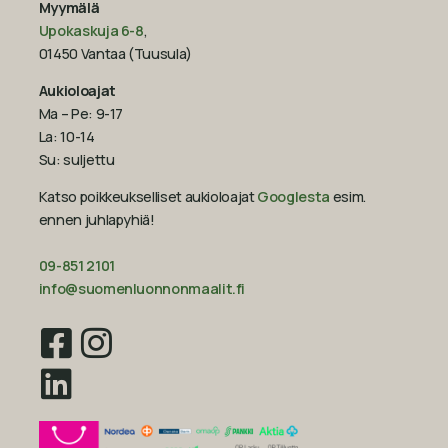
Myymälä
Upokaskuja 6-8
,
01450 Vantaa (Tuusula)
Aukioloajat
Ma – Pe: 9-17
La: 10-14
Su: suljettu
Katso poikkeukselliset aukioloajat
Googlesta
esim.
ennen juhlapyhiä!‍
09-851 2101
info@suomenluonnonmaalit.fi