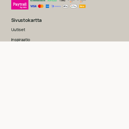
Sivustokartta
Uutiset
Inspiraatio
Yritys
Usein kysytyt kysymykset
Yleiset sopimusehdot kuluttajille
Tietosuojaseloste
Evästekäytäntö