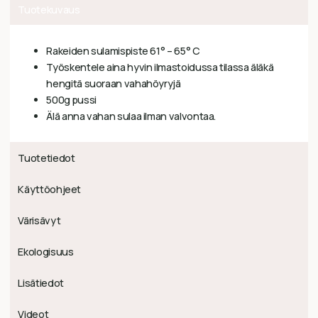
Tuotekuvaus
Rakeiden sulamispiste 61° – 65° C
Työskentele aina hyvin ilmastoidussa tilassa äläkä
hengitä suoraan vahahöyryjä
500g pussi
Älä anna vahan sulaa ilman valvontaa.
Tuotetiedot
Käyttöohjeet
Värisävyt
Ekologisuus
Lisätiedot
Videot