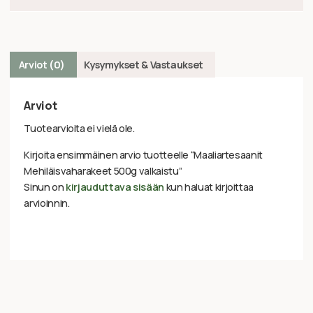
Arviot (0)
Kysymykset & Vastaukset
Arviot
Tuotearvioita ei vielä ole.
Kirjoita ensimmäinen arvio tuotteelle “Maaliartesaanit
Mehiläisvaharakeet 500g valkaistu”
Sinun on
kirjauduttava sisään
kun haluat kirjoittaa
arvioinnin.