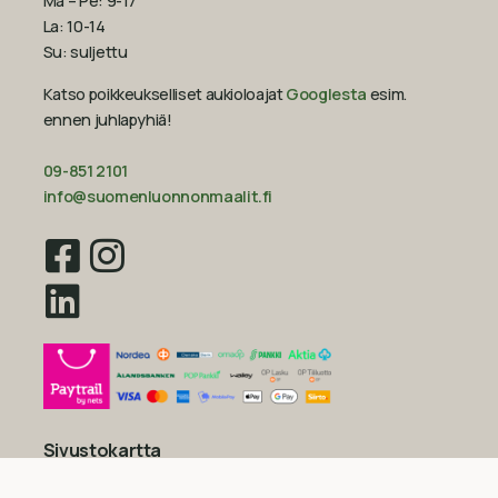
Ma – Pe: 9-17
La: 10-14
Su: suljettu
Katso poikkeukselliset aukioloajat
Googlesta
esim.
ennen juhlapyhiä!‍
09-851 2101
info@suomenluonnonmaalit.fi
Sivustokartta
Uutiset