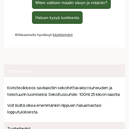
Tuotekuvaus
Koristeolkiseos savilaastiin sekoitettavaksi rouheuden ja
tekstuurin luomiseksi. Sekoitussuhde: 100ml 25 kiloon laastia.
Voit lisätä olkea enemmänkin riippuen haluamastasi
lopputuloksesta.
Tuotetiedot