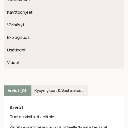
Käyttöohjeet
Värisävyt
Ekologisuus
Lisätiedot
Videot
Arviot (0)
Kysymykset & Vastaukset
Arviot
Tuotearvioita ei vielä ole.
Kirjoita ensimmäinen arvio tuotteelle “Maaliartesaanit