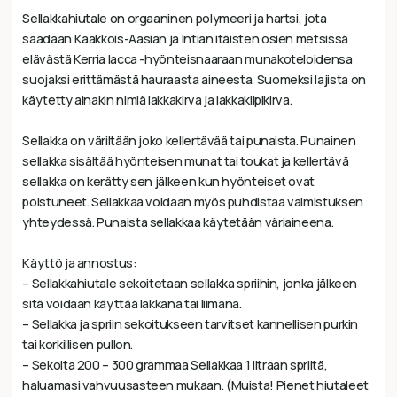
Sellakkahiutale on orgaaninen polymeeri ja hartsi, jota
saadaan Kaakkois-Aasian ja Intian itäisten osien metsissä
elävästä Kerria lacca -hyönteisnaaraan munakoteloidensa
suojaksi erittämästä hauraasta aineesta. Suomeksi lajista on
käytetty ainakin nimiä lakkakirva ja lakkakilpikirva.
Sellakka on väriltään joko kellertävää tai punaista. Punainen
sellakka sisältää hyönteisen munat tai toukat ja kellertävä
sellakka on kerätty sen jälkeen kun hyönteiset ovat
poistuneet. Sellakkaa voidaan myös puhdistaa valmistuksen
yhteydessä. Punaista sellakkaa käytetään väriaineena.
Käyttö ja annostus:
– Sellakkahiutale sekoitetaan sellakka spriihin, jonka jälkeen
sitä voidaan käyttää lakkana tai liimana.
– Sellakka ja spriin sekoitukseen tarvitset kannellisen purkin
tai korkillisen pullon.
– Sekoita 200 – 300 grammaa Sellakkaa 1 litraan spriitä,
haluamasi vahvuusasteen mukaan. (Muista! Pienet hiutaleet