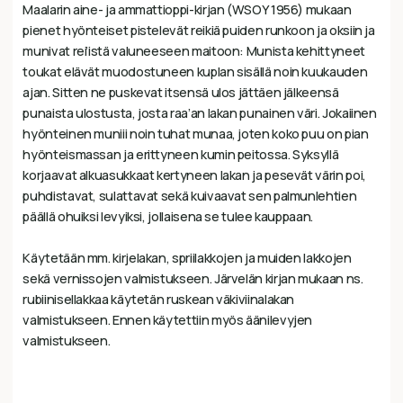
Maalarin aine- ja ammattioppi-kirjan (WSOY 1956) mukaan
pienet hyönteiset pistelevät reikiä puiden runkoon ja oksiin ja
munivat rei’istä valuneeseen maitoon: Munista kehittyneet
toukat elävät muodostuneen kuplan sisällä noin kuukauden
ajan. Sitten ne puskevat itsensä ulos jättäen jälkeensä
punaista ulostusta, josta raa’an lakan punainen väri. Jokaiinen
hyönteinen muniii noin tuhat munaa, joten koko puu on pian
hyönteismassan ja erittyneen kumin peitossa. Syksyllä
korjaavat alkuasukkaat kertyneen lakan ja pesevät värin poi,
puhdistavat, sulattavat sekä kuivaavat sen palmunlehtien
päällä ohuiksi levyiksi, jollaisena se tulee kauppaan.
Käytetään mm. kirjelakan, spriilakkojen ja muiden lakkojen
sekä vernissojen valmistukseen. Järvelän kirjan mukaan ns.
rubiinisellakkaa käytetän ruskean väkiviinalakan
valmistukseen. Ennen käytettiin myös äänilevyjen
valmistukseen.