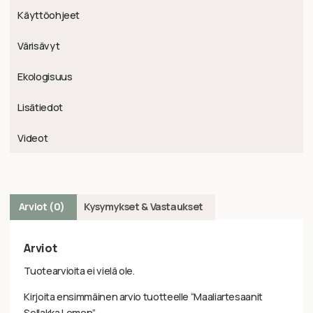
Käyttöohjeet
Värisävyt
Ekologisuus
Lisätiedot
Videot
Arviot (0)
Kysymykset & Vastaukset
Arviot
Tuotearvioita ei vielä ole.
Kirjoita ensimmäinen arvio tuotteelle “Maaliartesaanit
Sellakka Lemon”