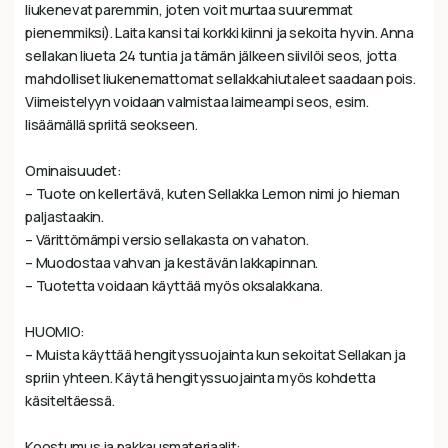
liukenevat paremmin, joten voit murtaa suuremmat
pienemmiksi). Laita kansi tai korkki kiinni ja sekoita hyvin. Anna
sellakan liueta 24 tuntia ja tämän jälkeen siivilöi seos, jotta
mahdolliset liukenemattomat sellakkahiutaleet saadaan pois.
Viimeistelyyn voidaan valmistaa laimeampi seos, esim.
lisäämällä spriitä seokseen.
Ominaisuudet:
– Tuote on kellertävä, kuten Sellakka Lemon nimi jo hieman
paljastaakin.
– Värittömämpi versio sellakasta on vahaton.
– Muodostaa vahvan ja kestävän lakkapinnan.
– Tuotetta voidaan käyttää myös oksalakkana.
HUOMIO:
– Muista käyttää hengityssuojainta kun sekoitat Sellakan ja
spriin yhteen. Käytä hengityssuojainta myös kohdetta
käsiteltäessä.
Koostumus ja pakkausmateriaalit: