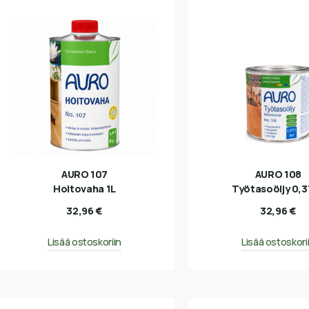
AURO 107
AURO 108
Hoitovaha 1L
Työtasoöljy 0,
32,96
€
32,96
€
Lisää ostoskoriin
Lisää ostoskori