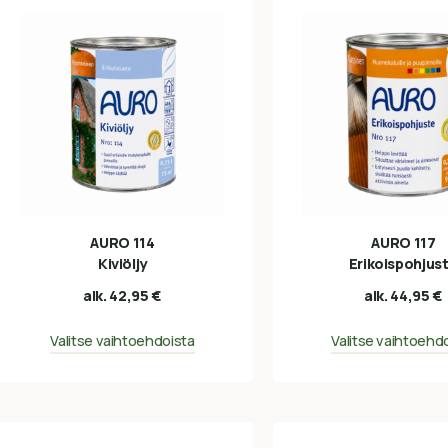
AURO 114
AURO 117
Kiviöljy
Erikoispohjus
alk.
42,95
€
alk.
44,95
€
Valitse vaihtoehdoista
Valitse vaihtoehd