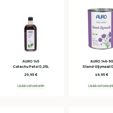
AURO 145
AURO 146-9
Catechu Petsi 0,25L
Stand-öljymaali 
29,95
€
49,95
€
Lisää ostoskoriin
Lisää ostoskori