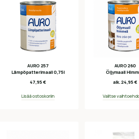
AURO 257
AURO 260
Lämpöpatterimaali 0,75l
Öljymaali Him
47,95
€
alk.
24,95
€
Lisää ostoskoriin
Valitse vaihtoehd