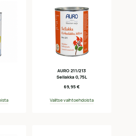
AURO 211/213
Sellakka 0,75L
69,95
€
oista
Valitse vaihtoehdoista