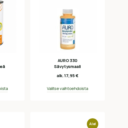
AURO 330
meä
Sävytysmaali
alk.
17,95
€
oista
Valitse vaihtoehdoista
Ale!