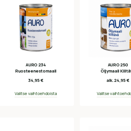
AURO 234
AURO 250
Ruosteenestomaali
Öljymaali Kiilt
34,95
€
alk.
24,95
€
Valitse vaihtoehdoista
Valitse vaihtoehd