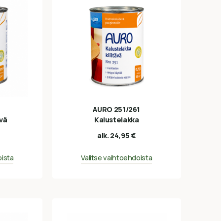
AURO 251/261
ävä
Kalustelakka
alk.
24,95
€
oista
Valitse vaihtoehdoista