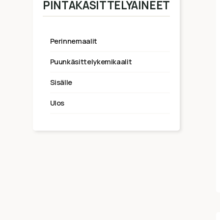
PINTAKÄSITTELYAINEET
perinnemaalit
puunkäsittelykemikaalit
sisälle
ulos