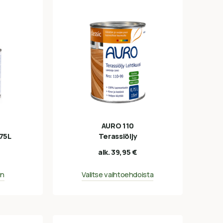
AURO 110
375L
Terassiöljy
alk.
39,95
€
in
Valitse vaihtoehdoista