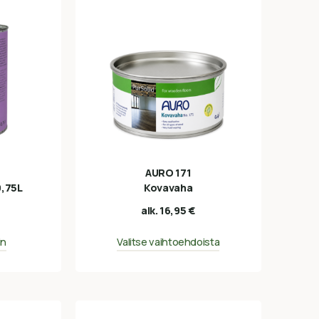
0
AURO 171
0,75L
Kovavaha
alk.
16,95
€
in
Valitse vaihtoehdoista