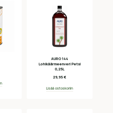
AURO 144
Lohikäärmeenveri Petsi
0,25L
29,95
€
in
Lisää ostoskoriin