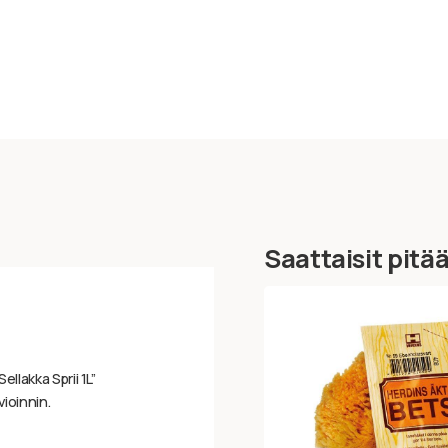
Saattaisit pitä
llakka Sprii 1L”
vioinnin.