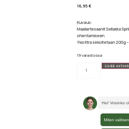
16,95
€
Kuvaus:
Maaliartesaanit Sellakka Spri
ohentamiseen.
Yksi litra sekoitetaan 200g –
19 varastossa
Lisää ostosk