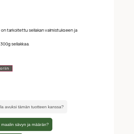
i on tarkoitettu sellakan valmistukseen ja
 300g sellakkaa.
oriin