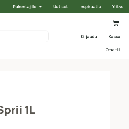
Rakentajille
Uutiset
Inspiraatio
Yritys
Kirjaudu
Kassa
Oma tili
prii 1L