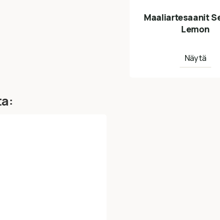
Maaliartesaanit S
Lemon
Näytä
ta: