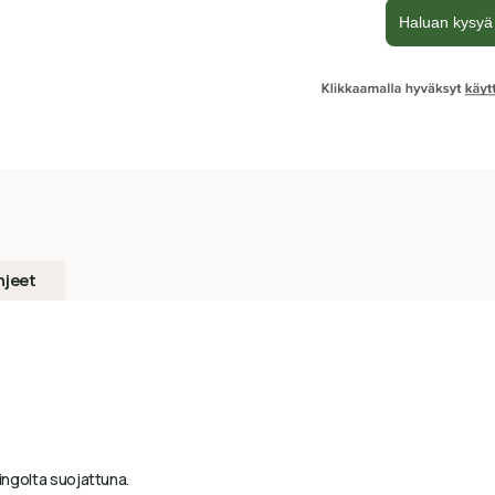
hjeet
ingolta suojattuna.