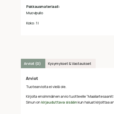
Pakkausmateriaali:
Muovipullo
Koko: 1 l
Arviot (0)
Kysymykset & Vastaukset
Arviot
Tuotearvioita ei vielä ole.
Kirjoita ensimmäinen arvio tuotteelle “Maaliartesaanit Se
Sinun on
kirjauduttava sisään
kun haluat kirjoittaa ar