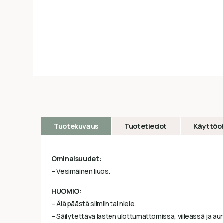
Tuotekuvaus
Tuotetiedot
Käyttöo
Ominaisuudet:
– Vesimäinen liuos.
HUOMIO:
– Älä päästä silmiin tai niele.
– Säilytettävä lasten ulottumattomissa, viileässä ja aur