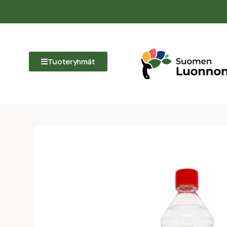
Tuoteryhmät