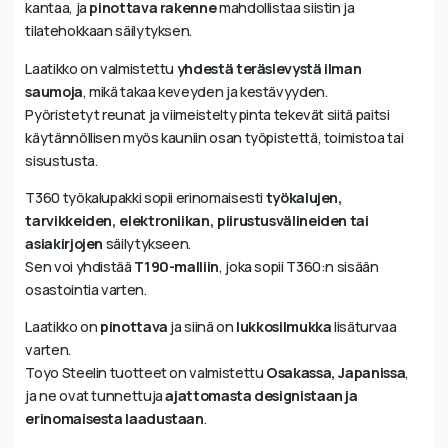
kantaa, ja
pinottava rakenne
mahdollistaa siistin ja
tilatehokkaan säilytyksen.
Laatikko on valmistettu
yhdestä teräslevystä ilman
saumoja
, mikä takaa keveyden ja kestävyyden.
Pyöristetyt reunat ja viimeistelty pinta tekevät siitä paitsi
käytännöllisen myös kauniin osan työpistettä, toimistoa tai
sisustusta.
T360 työkalupakki sopii erinomaisesti
työkalujen,
tarvikkeiden, elektroniikan, piirustusvälineiden tai
asiakirjojen
säilytykseen.
Sen voi yhdistää
T190-malliin
, joka sopii T360:n sisään
osastointia varten.
Laatikko on
pinottava
ja siinä on
lukkosilmukka
lisäturvaa
varten.
Toyo Steelin tuotteet on valmistettu
Osakassa, Japanissa
,
ja ne ovat tunnettuja
ajattomasta designistaan ja
erinomaisesta laadustaan
.