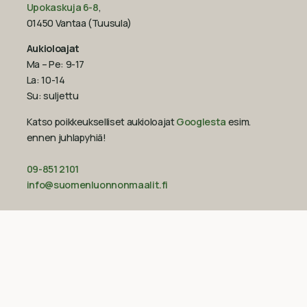
Upokaskuja 6-8
,
01450 Vantaa (Tuusula)
Aukioloajat
Ma – Pe: 9-17
La: 10-14
Su: suljettu
Katso poikkeukselliset aukioloajat
Googlesta
esim.
ennen juhlapyhiä!‍
09-851 2101
info@suomenluonnonmaalit.fi