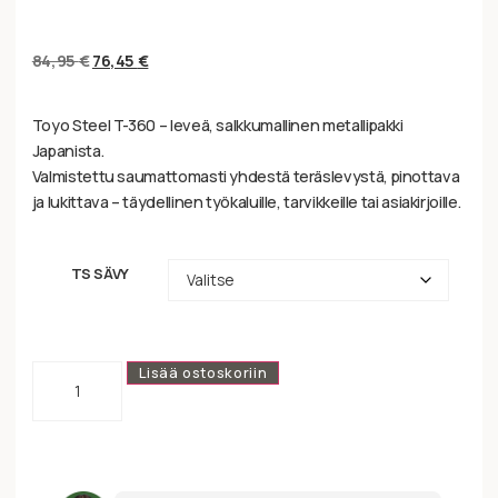
84,95
€
76,45
€
Toyo Steel T-360 – leveä, salkkumallinen metallipakki
Japanista.
Valmistettu saumattomasti yhdestä teräslevystä, pinottava
ja lukittava – täydellinen työkaluille, tarvikkeille tai asiakirjoille.
TS SÄVY
Lisää ostoskoriin