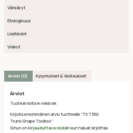
Värisävyt
Ekologisuus
Lisätiedot
Videot
Arviot (0)
Kysymykset & Vastaukset
Arviot
Tuotearvioita ei vielä ole.
Kirjoita ensimmäinen arvio tuotteelle “TS T360
Trunk‑Shape Toolbox”
Sinun on
kirjauduttava sisään
kun haluat kirjoittaa