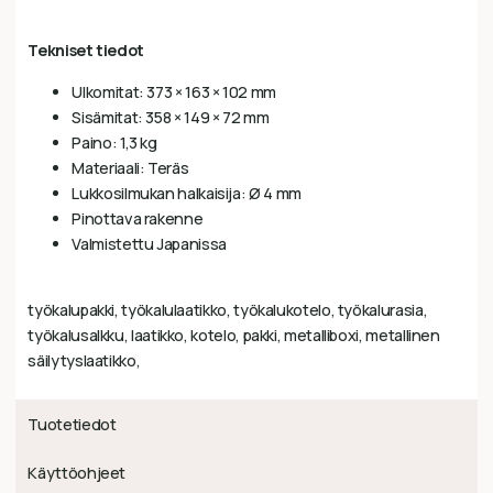
Tekniset tiedot
Ulkomitat: 373 × 163 × 102 mm
Sisämitat: 358 × 149 × 72 mm
Paino: 1,3 kg
Materiaali: Teräs
Lukkosilmukan halkaisija: Ø 4 mm
Pinottava rakenne
Valmistettu Japanissa
työkalupakki, työkalulaatikko, työkalukotelo, työkalurasia,
työkalusalkku, laatikko, kotelo, pakki, metalliboxi, metallinen
säilytyslaatikko,
Tuotetiedot
Käyttöohjeet