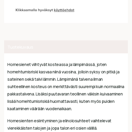
Tuotekuvaus
Homesienet viihtyvät kosteassa ja lämpimässä, joten
homehtumisriski kasvaa niinä vuosina, jolloin syksy on pitkä ja
sateinen sekä talvi lämmin. Lämpimänä talvena ilman
suhteellinen kosteus on merkittävästi suurempi kuin normaalina
pakkastalvena. Lisäksi puutavaran teollinen väkisin kuivaaminen
lisää homehtumisriskiä huomattavasti, kuten myös puiden
kaataminen väärään vuodenaikaan.
Homesienten esiintyminen ja elinolosuhteet vaihtelevat
vierekkäisten talojen ja jopa talon eri osien välillä.