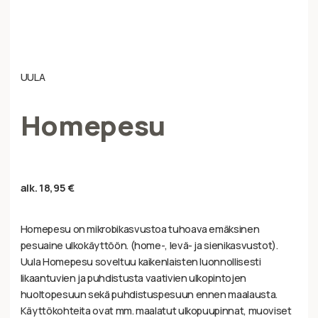
UULA
Homepesu
alk.
18,95
€
Homepesu on mikrobikasvustoa tuhoava emäksinen
pesuaine ulkokäyttöön. (home-, levä- ja sienikasvustot).
Uula Homepesu soveltuu kaikenlaisten luonnollisesti
likaantuvien ja puhdistusta vaativien ulkopintojen
huoltopesuun sekä puhdistuspesuun ennen maalausta.
Käyttökohteita ovat mm. maalatut ulkopuupinnat, muoviset