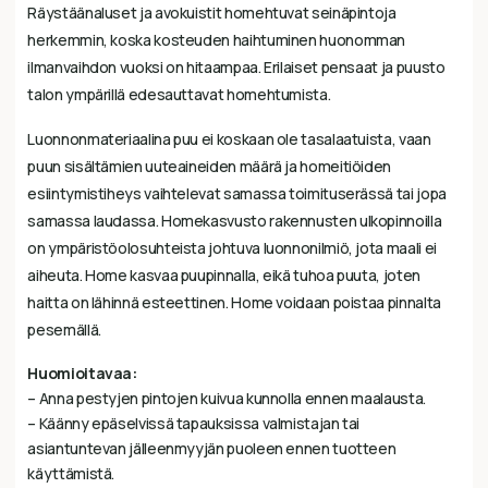
Räystäänaluset ja avokuistit homehtuvat seinäpintoja
herkemmin, koska kosteuden haihtuminen huonomman
ilmanvaihdon vuoksi on hitaampaa. Erilaiset pensaat ja puusto
talon ympärillä edesauttavat homehtumista.
Luonnonmateriaalina puu ei koskaan ole tasalaatuista, vaan
puun sisältämien uuteaineiden määrä ja homeitiöiden
esiintymistiheys vaihtelevat samassa toimituserässä tai jopa
samassa laudassa. Homekasvusto rakennusten ulkopinnoilla
on ympäristöolosuhteista johtuva luonnonilmiö, jota maali ei
aiheuta. Home kasvaa puupinnalla, eikä tuhoa puuta, joten
haitta on lähinnä esteettinen. Home voidaan poistaa pinnalta
pesemällä.
Huomioitavaa:
– Anna pestyjen pintojen kuivua kunnolla ennen maalausta.
– Käänny epäselvissä tapauksissa valmistajan tai
asiantuntevan jälleenmyyjän puoleen ennen tuotteen
käyttämistä.