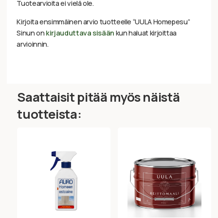
Tuotearvioita ei vielä ole.
Kirjoita ensimmäinen arvio tuotteelle “UULA Homepesu”
Sinun on
kirjauduttava sisään
kun haluat kirjoittaa
arvioinnin.
Saattaisit pitää myös näistä
tuotteista: