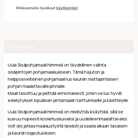
Tuotekuvaus
Uula Sisäpohjamaali himmeä on täydellinen valinta
sisäpintojen pohjamaalaukseen. Tämä hajuton ja
helpposivelteinen pohjamaali luo kauniin mattapintaisen
pohjan maalattavalle pinnalle.
Maali tasoittuu ja peittää erinomaisesti, joten se luo hyvät
edellytykset lopullisen pintamaalin tarttumiselle ja käsittelylle.
Uula Sisäpohjamaali himmeä on miellyttävä käyttää, sillä se
kuivuu nopeasti kosketuskuivaksi ja uudelleenmaalattavaksi.
Voit siis jatkaa maalaustyötä ripeästi ja saada aikaan tasaisen
ja kauniin lopputuloksen.