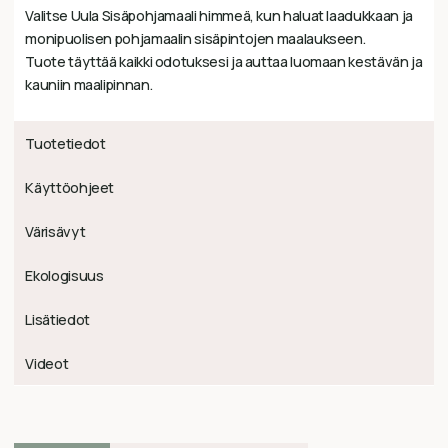
Valitse Uula Sisäpohjamaali himmeä, kun haluat laadukkaan ja
monipuolisen pohjamaalin sisäpintojen maalaukseen.
Tuote täyttää kaikki odotuksesi ja auttaa luomaan kestävän ja
kauniin maalipinnan.
Tuotetiedot
Käyttöohjeet
Värisävyt
Ekologisuus
Lisätiedot
Videot