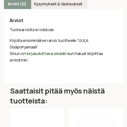
Arviot (0)
Kysymykset & Vastaukset
Arviot
Tuotearvioita ei vielä ole.
Kirjoita ensimmäinen arvio tuotteelle “UULA
Sisäpohjamaali”
Sinun on
kirjauduttava sisään
kun haluat kirjoittaa
arvioinnin.
Saattaisit pitää myös näistä
tuotteista: