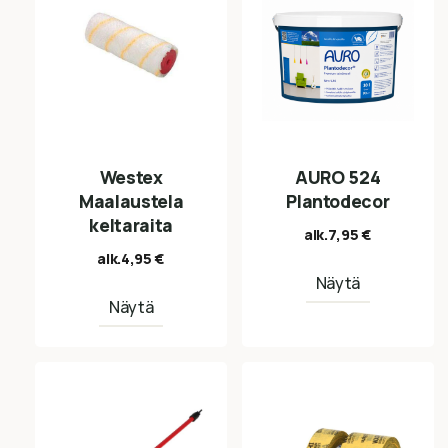
Westex
AURO 524
Maalaustela
Plantodecor
keltaraita
alk.
7,95
€
alk.
4,95
€
Näytä
Näytä