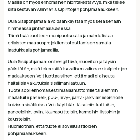
Maalilla on myös erinomainen hiontakestävyys, mikä tekee
siitä kestävän valinnan sisäpintojen pohjamaalaukseen.
Uula Sisäpohjamaalia voidaan käyttää myös sellaisenaan
himmeässä pintamaalauksessa.
Tämä lisää tuotteen monipuolisuutta ja mahdollistaa
erilaisten maalausprojektien toteuttamisen samalla
laadukkaalla pohjamaalilla.
Uula Sisäpohjamaali on hengittävä, muoviton ja täysin
päästötön, mikä tekee siitä turvallisen valinnan sisäpintojen
maalaukseen. Voit luottaa siihen, että maali ei aiheuta
haitallisia vaikutuksia sisäilman laatuun.
Tuote sopii erinomaisesti maalaamattomille tai aiemmin
maalatuille paneeli-, puu-, levy-, pahvi- ja kiviainespinnoille
kuivissa sisätiloissa. Voit käyttää sitä seiniin, kattoihin,
paneeleihin, oviin, ikkunapuitteisiin, karmeihin, listoihin ja
kalusteisiin.
Huomioithan, että tuote ei sovellu lattioiden
pohjamaalaukseen.