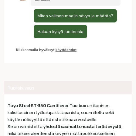
Tuotekuvaus
Toyo Steel ST-350 Cantilever Toolbox
on ikoninen
kaksitasoinen työkalupakki Japanista, suunniteltu sekä
käytännöllisyyttä että estetiikkaa arvostaville.
Se on valmistettu
yhdestä saumattomasta teräslevystä
,
mikä tekee rakenteesta kevyen mutta poikkeuksellisen