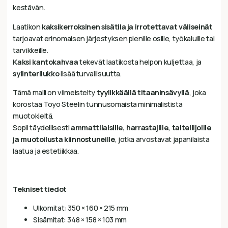
kestävän.
Laatikon
kaksikerroksinen sisätila ja irrotettavat väliseinät
tarjoavat erinomaisen järjestyksen pienille osille, työkaluille tai
tarvikkeille.
Kaksi kantokahvaa
tekevät laatikosta helpon kuljettaa, ja
sylinterilukko
lisää turvallisuutta.
Tämä malli on viimeistelty
tyylikkäällä titaaninsävyllä
, joka
korostaa Toyo Steelin tunnusomaista minimalistista
muotokieltä.
Sopii täydellisesti
ammattilaisille, harrastajille, taiteilijoille
ja muotoilusta kiinnostuneille
, jotka arvostavat japanilaista
laatua ja estetiikkaa.
Tekniset tiedot
Ulkomitat: 350 × 160 × 215 mm
Sisämitat: 348 × 158 × 103 mm