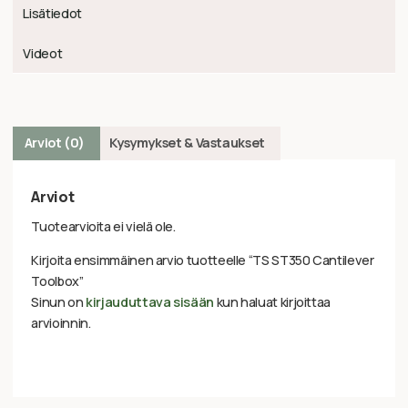
Lisätiedot
Videot
Arviot (0)
Kysymykset & Vastaukset
Arviot
Tuotearvioita ei vielä ole.
Kirjoita ensimmäinen arvio tuotteelle “TS ST350 Cantilever
Toolbox”
Sinun on
kirjauduttava sisään
kun haluat kirjoittaa
arvioinnin.