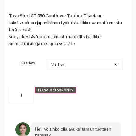
Toyo Steel ST-350 Cantilever Toolbox Titanium –
kaksitasoinen japanilainen työkalulaatikko saumattomasta
teräksestä.
Kevyt, kestävä ja ajattomasti muotoiltu laatikko
ammattilaisille ja designin ystäville.
TS SÄVY
Lisää ostoskoriin