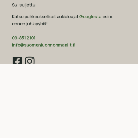
Su: suljettu
Katso poikkeukselliset aukioloajat
Googlesta
esim.
ennen juhlapyhiä!‍
09-851 2101
info@suomenluonnonmaalit.fi
Sivustokartta
Uutiset
Inspiraatio