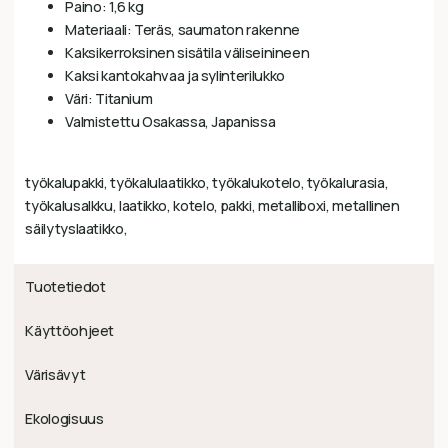
Paino: 1,6 kg
Materiaali: Teräs, saumaton rakenne
Kaksikerroksinen sisätila väliseinineen
Kaksi kantokahvaa ja sylinterilukko
Väri: Titanium
Valmistettu Osakassa, Japanissa
työkalupakki, työkalulaatikko, työkalukotelo, työkalurasia,
työkalusalkku, laatikko, kotelo, pakki, metalliboxi, metallinen
säilytyslaatikko,
Tuotetiedot
Käyttöohjeet
Värisävyt
Ekologisuus