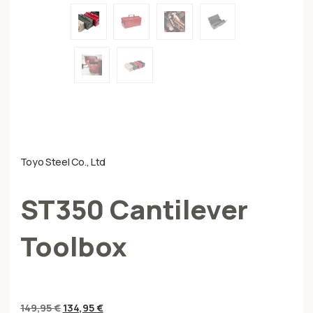
Toyo Steel Co., Ltd
ST350 Cantilever
Toolbox
149,95
€
134,95
€