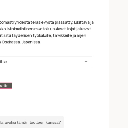
masti yhdestä teräslevystä prässätty, lukittava ja
kko. Minimalistinen muotoilu, sulavat linjat ja kevyt
iitä täydellisen työkaluille, tarvikkeille ja arjen
ttu Osakassa, Japanissa.
oriin