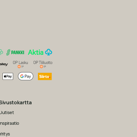
Sivustokartta
Uutiset
Inspiraatio
Yritys