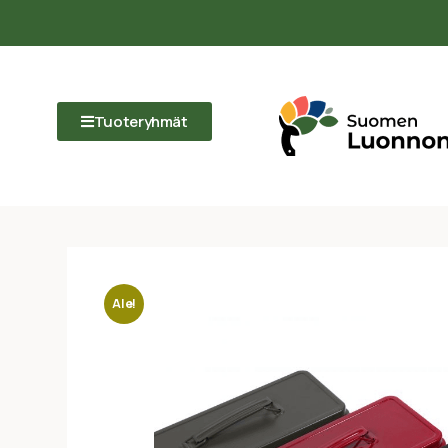
Tuoteryhmät
Ale!