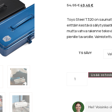
54,95
€
49,46
€
Toyo Steel T320 on saumatto
erittäin kestävä säilytyslaati
mutta vahva rakenne tekevät s
pienille tavaroille. Valmiste
TS SÄVY
Lisää ostosk