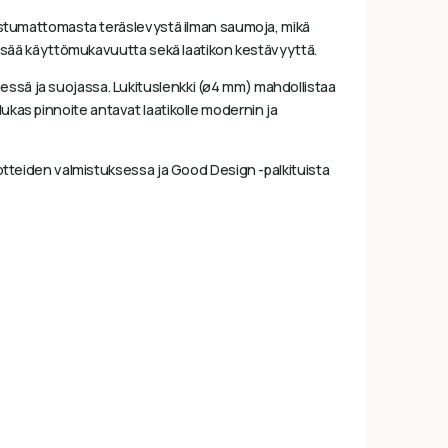
ostumattomasta teräslevystä ilman saumoja, mikä
isää käyttömukavuutta sekä laatikon kestävyyttä.
styksessä ja suojassa. Lukituslenkki (ø4 mm) mahdollistaa
dukas pinnoite antavat laatikolle modernin ja
tteiden valmistuksessa ja Good Design -palkituista