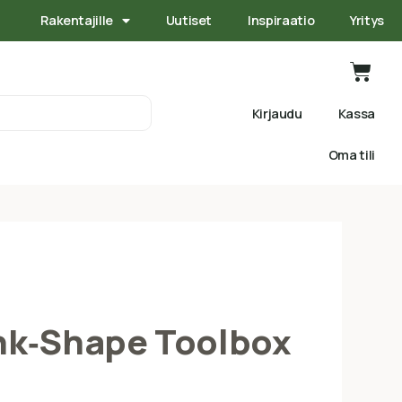
Rakentajille
Uutiset
Inspiraatio
Yritys
Kirjaudu
Kassa
Oma tili
nk‑Shape Toolbox