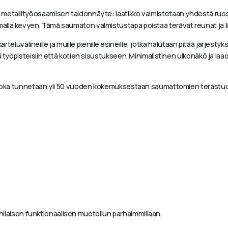
 metallityöosaamisen taidonnäyte: laatikko valmistetaan yhdestä ru
alla kevyen. Tämä saumaton valmistustapa poistaa terävät reunat ja l
skarteluvälineille ja muille pienille esineille, jotka halutaan pitää järje
 työpisteisiin että kotien sisustukseen. Minimalistinen ulkonäkö ja laa
s, joka tunnetaan yli 50 vuoden kokemuksestaan saumattomien terästuo
apanilaisen funktionaalisen muotoilun parhaimmillaan.