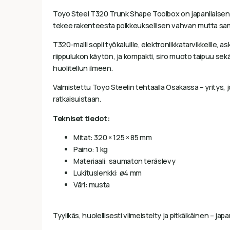
Toyo Steel T320 Trunk Shape Toolbox on japanilaisen
tekee rakenteesta poikkeuksellisen vahvan mutta sam
T320-malli sopii työkaluille, elektroniikkatarvikkeille, a
riippulukon käytön, ja kompakti, siro muoto taipuu sekä
huolitellun ilmeen.
Valmistettu Toyo Steelin tehtaalla Osakassa – yrity
ratkaisuistaan.
Tekniset tiedot:
Mitat: 320 × 125 × 85 mm
Paino: 1 kg
Materiaali: saumaton teräslevy
Lukituslenkki: ø4 mm
Väri: musta
Tyylikäs, huolellisesti viimeistelty ja pitkäikäinen – j