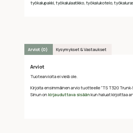
työkalupakki, työkalulaatikko, työkalukotelo, työkalurasi
Arviot (0)
Kysymykset & Vastaukset
Arviot
Tuotearvioita ei vielä ole.
Kirjoita ensimmäinen arvio tuotteelle “TS T320 Trunk
Sinun on
kirjauduttava sisään
kun haluat kirjoittaa ar