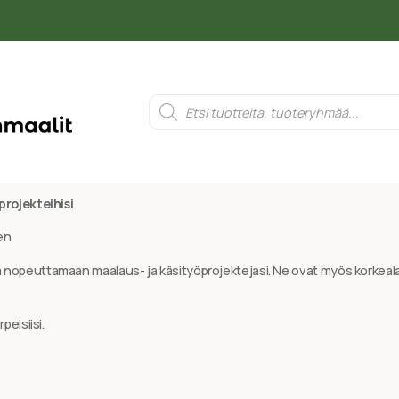
projekteihisi
en
nopeuttamaan maalaus- ja käsityöprojektejasi. Ne ovat myös korkealaa
peisiisi.