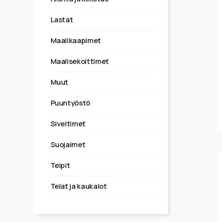
lastat
maalikaapimet
maalisekoittimet
muut
puuntyöstö
siveltimet
suojaimet
teipit
telat ja kaukalot