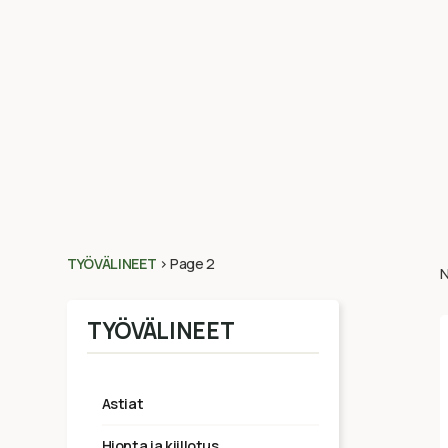
TYÖVÄLINEET
>
Page 2
N
TYÖVÄLINEET
astiat
hionta ja kiillotus