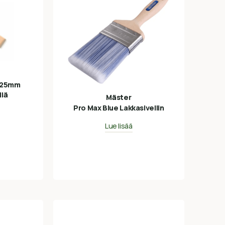
0x25mm
llä
Mäster
Pro Max Blue Lakkasivellin
Lue lisää