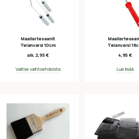
Maaliartesaanit
Maaliartesaan
Telanvarsi 10cm
Telanvarsi 18
alk.
2,95
€
4,95
€
Valitse vaihtoehdoista
Lue lisää