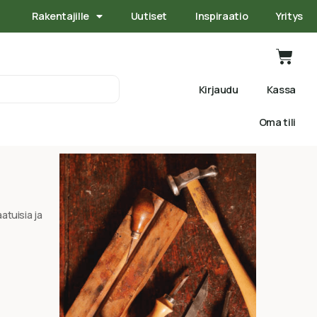
Rakentajille
Uutiset
Inspiraatio
Yritys
Kirjaudu
Kassa
Oma tili
tuisia ja