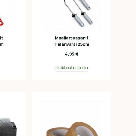
it
Maaliartesaanit
cm
Telanvarsi 25cm
4,95
€
Lisää ostoskoriin