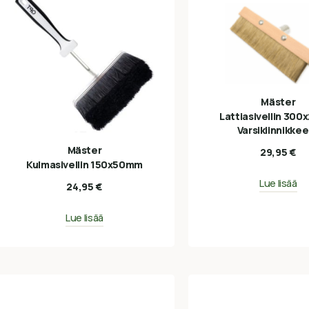
Mäster
Lattiasivellin 30
Varsikiinnikkee
Mäster
29,95
€
Kulmasivellin 150x50mm
Lue lisää
24,95
€
Lue lisää