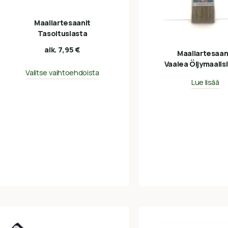
Maaliartesaanit
Tasoituslasta
alk.
7,95
€
Maaliartesaan
Vaalea Öljymaalisi
Valitse vaihtoehdoista
Lue lisää