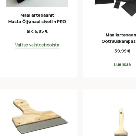
Maaliartesaanit
Musta Öljymaalisivellin PRO
alk.
6,95
€
Maaliartesaan
Ootrauskampas
Valitse vaihtoehdoista
59,99
€
Lue lisää