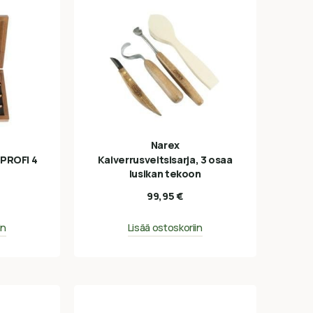
Narex
 PROFI 4
Kaiverrusveitsisarja, 3 osaa
lusikan tekoon
99,95
€
in
Lisää ostoskoriin