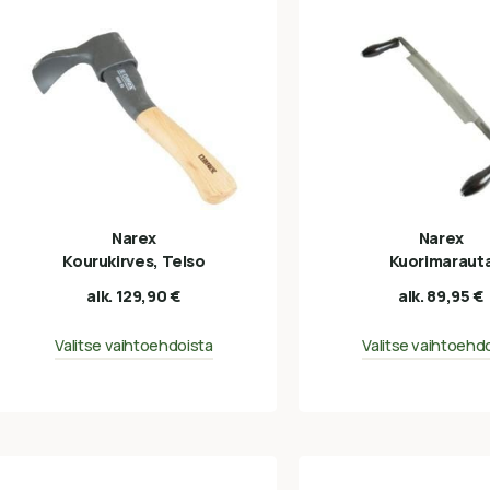
Narex
Narex
Kourukirves, Telso
Kuorimaraut
alk.
129,90
€
alk.
89,95
€
Valitse vaihtoehdoista
Valitse vaihtoehd