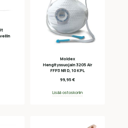
it
vellin
Moldex
Hengityssuojain 3205 Air
FFP3 NR D, 10 KPL
99,95
€
Lisää ostoskoriin