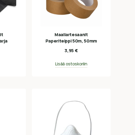
it
Maaliartesaanit
arja
Paperiteippi 50m, 50mm
3,95
€
Lisää ostoskoriin