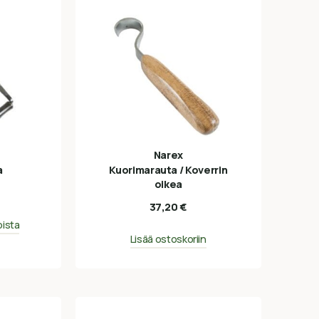
Narex
a
Kuorimarauta / Koverrin
oikea
37,20
€
oista
Lisää ostoskoriin