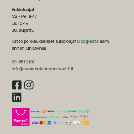
Aukioloajat
Ma – Pe: 9-17
La: 10-14
Su: suljettu
Katso poikkeukselliset aukioloajat
Googlesta
esim.
ennen juhlapyhiä!‍
09-851 2101
info@suomenluonnonmaalit.fi