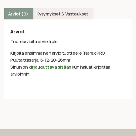
Arviot (0)
Kysymykset & Vastaukset
Arviot
Tuotearvioita ei vielä ole.
Kirjoita ensimmäinen arvio tuotteelle “Narex PRO
Puutalttasarja, 6-12-20-26mm”
Sinun on
kirjauduttava sisään
kun haluat kirjoittaa
arvioinnin.