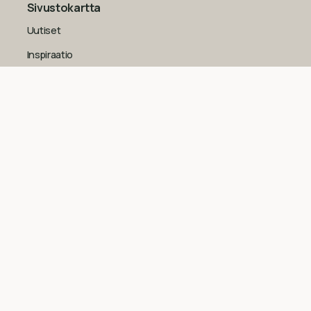
Sivustokartta
Uutiset
Inspiraatio
Yritys
Usein kysytyt kysymykset
Yleiset sopimusehdot kuluttajille
Tietosuojaseloste
Evästekäytäntö