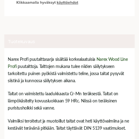
Tuotekuvaus
Narex Profi puutalttasarja sisältää korkealaatuisia
Narex Wood Line
Profi
puutalttoja. Talttojen mukana tulee niiden säilytykseen
tarkoitettu puinen pyökistä valmistettu teline, jossa taltat pysyvät
siistinä ja kunnossa säilytyksen aikana.
Taltat on valmistettu laadukkaasta Cr-Mn teräksestä. Taltat on
lämpökäsitelty kovuusluokkaan 59 HRc. Niissä on teräksinen
puristusholkki sekä vanne.
Valmiiksi teroitetut ja muotoillut taltat ovat heti käyttövalmiina ja ne
kestävät terävänä pitkään. Taltat täyttävät DIN 5139 vaatimukset.