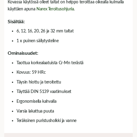
Kovassa käytössä olleet taltat on helppo teroittaa oikealla kulmalla
käyttäen apuna
Narex Teroitusohjuria
.
Sisältää:
6, 12, 16, 20, 26 ja 32 mm taltat
1 x puinen säilytysteline
Ominaisuudet:
Taottua korkealaatuista Cr-Mn terästä
Kovuus: 59 HRc
Täysin hiottu ja teroitettu
Täyttää DIN 5139 vaatimukset
Ergonomisella kahvalla
Varsia lakattua puuta
Teräksinen puristusholkki ja vanne