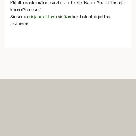
Kirjoita ensimmäinen arvio tuotteelle “Narex Puutalttasarja
kouru Premium”
Sinun on
kirjauduttava sisään
kun haluat kirjoittaa
arvioinnin.