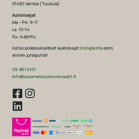
01450 Vantaa (Tuusula)
Aukioloajat
Ma – Pe: 9-17
La: 10-14
Su: suljettu
Katso poikkeukselliset aukioloajat
Googlesta
esim.
ennen juhlapyhiä!‍
09-851 2101
info@suomenluonnonmaalit.fi