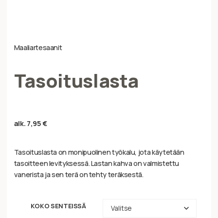
Maaliartesaanit
Tasoituslasta
alk.
7,95
€
Tasoituslasta on monipuolinen työkalu, jota käytetään
tasoitteen levityksessä. Lastan kahva on valmistettu
vanerista ja sen terä on tehty teräksestä.
KOKO SENTEISSÄ