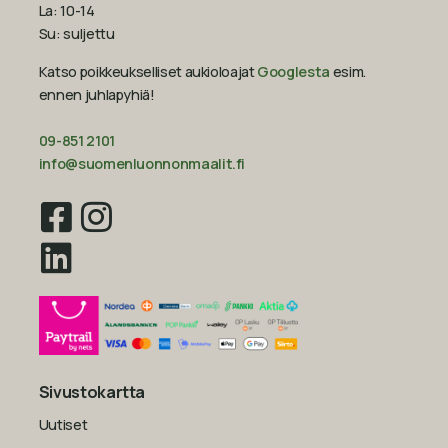
La: 10-14
Su: suljettu
Katso poikkeukselliset aukioloajat
Googlesta
esim.
ennen juhlapyhiä!‍
09-851 2101
info@suomenluonnonmaalit.fi
Sivustokartta
Uutiset