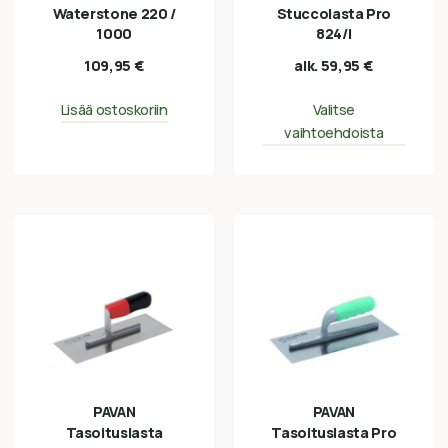
Waterstone 220 /
Stuccolasta Pro
1000
824/I
109,95
€
alk.
59,95
€
Lisää ostoskoriin
Valitse
vaihtoehdoista
PAVAN
PAVAN
Tasoituslasta
Tasoituslasta Pro