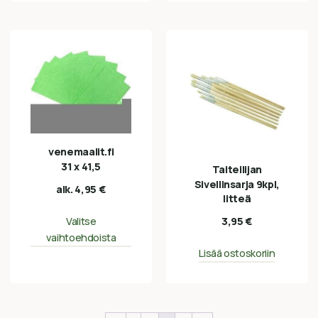
venemaalit.fi
31 x 41,5
Taiteilijan
Sivellinsarja 9kpl,
alk.
4,95
€
litteä
Valitse
3,95
€
vaihtoehdoista
Lisää ostoskoriin