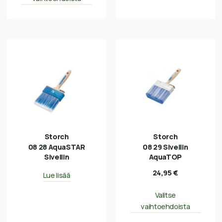
Storch
Storch
08 28 AquaSTAR
08 29 Sivellin
Sivellin
AquaTOP
24,95
€
Lue lisää
Valitse
vaihtoehdoista