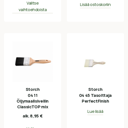
Valitse
Lisää ostoskoriin
vaihtoehdoista
Storch
Storch
04 11
04 45 Tasoittaja
Öljymaalisivellin
PerfectFinish
ClassicTOP mix
Lue lisää
alk.
8,95
€