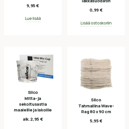
lakkasuodatin
9,95
€
0,99
€
Lue lisää
Lisää ostoskoriin
Silco
Mitta- ja
Silco
sekoitusastia
Tahmaliina Wave-
maaleille ja lakoille
Rag 80 x 90 cm
alk.
2,95
€
5,95
€