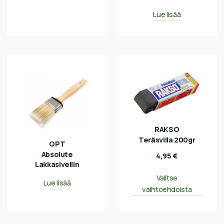
Lue lisää
RAKSO
Teräsvilla 200gr
QPT
Absolute
4,95
€
Lakkasivellin
Valitse
Lue lisää
vaihtoehdoista