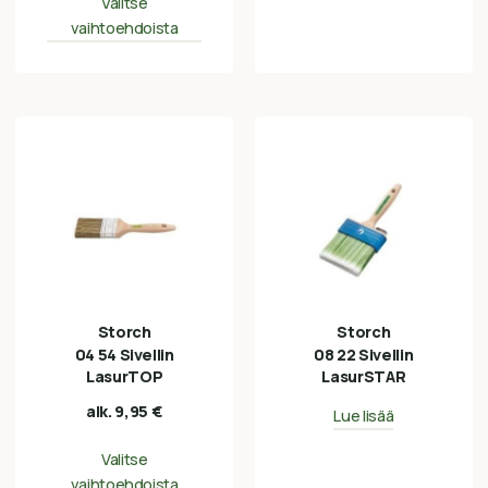
Valitse
vaihtoehdoista
Storch
Storch
04 54 Sivellin
08 22 Sivellin
LasurTOP
LasurSTAR
alk.
9,95
€
Lue lisää
Valitse
vaihtoehdoista