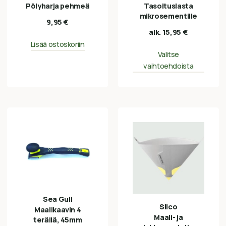
Pölyharja pehmeä
Tasoituslasta
mikrosementille
9,95
€
alk.
15,95
€
Lisää ostoskoriin
Valitse
vaihtoehdoista
Sea Gull
Silco
Maalikaavin 4
Maali- ja
terällä, 45mm