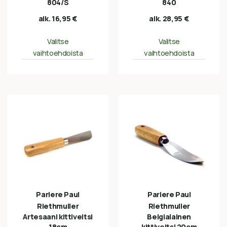
804/S
840
alk.
16,95
€
alk.
28,95
€
Valitse
Valitse
vaihtoehdoista
vaihtoehdoista
Pariere Paul
Pariere Paul
Riethmuller
Riethmuller
Artesaani kittiveitsi
Belgialainen
18cm
kittiveitsi 20cm