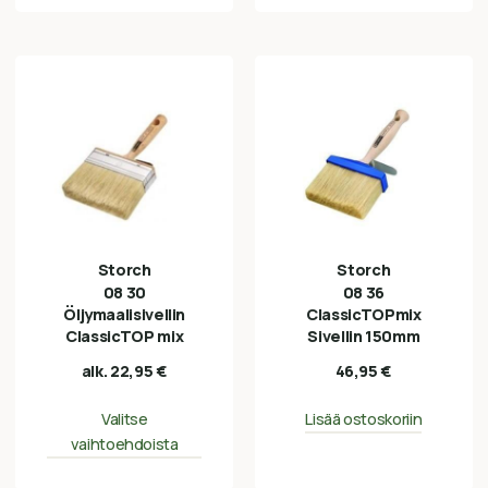
Storch
Storch
08 30
08 36
Öljymaalisivellin
ClassicTOPmix
ClassicTOP mix
Sivellin 150mm
alk.
22,95
€
46,95
€
Valitse
Lisää ostoskoriin
vaihtoehdoista