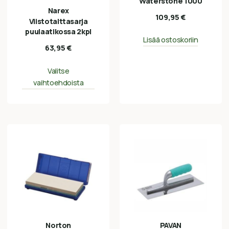
Waterstone 1000
Narex
109,95
€
Viistotalttasarja
puulaatikossa 2kpl
Lisää ostoskoriin
63,95
€
Valitse
vaihtoehdoista
Norton
PAVAN