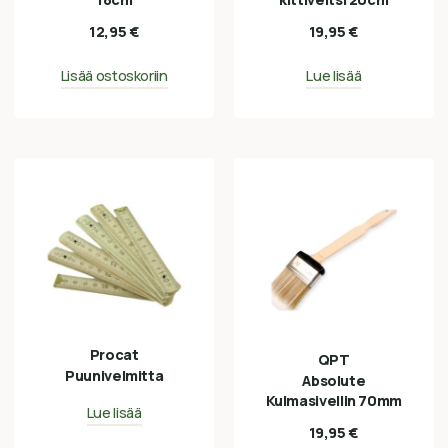
12,95
€
19,95
€
Lisää ostoskoriin
Lue lisää
Procat
QPT
Puunivelmitta
Absolute
Kulmasivellin 70mm
Lue lisää
19,95
€