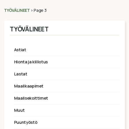
TYÖVÄLINEET
>
Page 3
TYÖVÄLINEET
astiat
hionta ja kiillotus
lastat
maalikaapimet
maalisekoittimet
muut
puuntyöstö